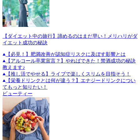
【ダイエット中の旅行】諦めるのはまだ早い！メリハリがダ
イエット成功の秘訣
【必見！】肥満改善が認知症リスクに及ぼす影響とは
【アルコール卒業宣言？】やればできた！禁酒成功の秘訣
教えます♪
【推し活でやせる】ライブで楽しくスリムを目指そう！
【栄養ドリンクとは何が違う？】エナジードリンクについ
てもっと知りたい！
ビューティー