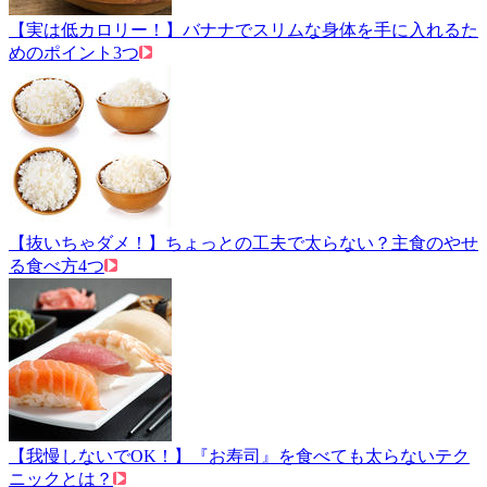
【実は低カロリー！】バナナでスリムな身体を手に入れるた
めのポイント3つ
【抜いちゃダメ！】ちょっとの工夫で太らない？主食のやせ
る食べ方4つ
【我慢しないでOK！】『お寿司』を食べても太らないテク
ニックとは？