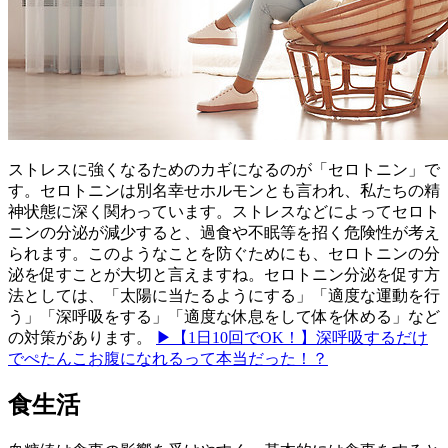
ストレスに強くなるためのカギになるのが「セロトニン」で
す。セロトニンは別名幸せホルモンとも言われ、私たちの精
神状態に深く関わっています。ストレスなどによってセロト
ニンの分泌が減少すると、過食や不眠等を招く危険性が考え
られます。このようなことを防ぐためにも、セロトニンの分
泌を促すことが大切と言えますね。セロトニン分泌を促す方
法としては、「太陽に当たるようにする」「適度な運動を行
う」「深呼吸をする」「適度な休息をして体を休める」など
の対策があります。
▶【1日10回でOK！】深呼吸するだけ
でぺたんこお腹になれるって本当だった！？
食生活