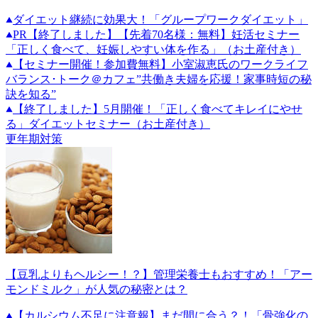
ダイエット継続に効果大！「グループワークダイエット」
PR
【終了しました】【先着70名様：無料】妊活セミナー
「正しく食べて、妊娠しやすい体を作る」（お土産付き）
【セミナー開催！参加費無料】小室淑恵氏のワークライフ
バランス･トーク＠カフェ”共働き夫婦を応援！家事時短の秘
訣を知る”
【終了しました】5月開催！「正しく食べてキレイにやせ
る」ダイエットセミナー（お土産付き）
更年期対策
【豆乳よりもヘルシー！？】管理栄養士もおすすめ！「アー
モンドミルク」が人気の秘密とは？
【カルシウム不足に注意報】まだ間に合う？！「骨強化の