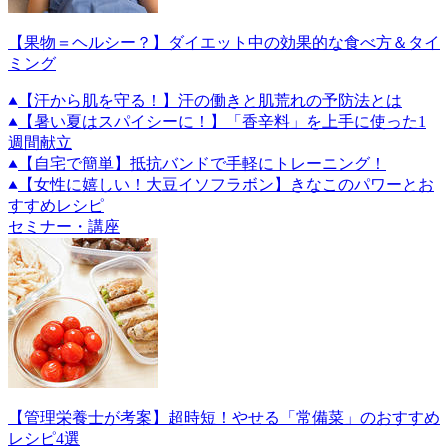
【果物＝ヘルシー？】ダイエット中の効果的な食べ方＆タイ
ミング
【汗から肌を守る！】汗の働きと肌荒れの予防法とは
【暑い夏はスパイシーに！】「香辛料」を上手に使った1
週間献立
【自宅で簡単】抵抗バンドで手軽にトレーニング！
【女性に嬉しい！大豆イソフラボン】きなこのパワーとお
すすめレシピ
セミナー・講座
【管理栄養士が考案】超時短！やせる「常備菜」のおすすめ
レシピ4選