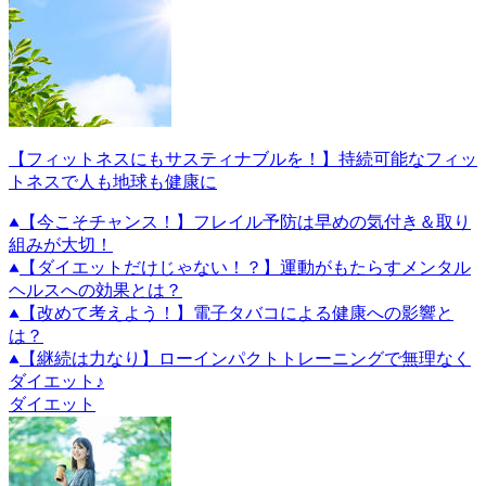
【フィットネスにもサスティナブルを！】持続可能なフィッ
トネスで人も地球も健康に
【今こそチャンス！】フレイル予防は早めの気付き＆取り
組みが大切！
【ダイエットだけじゃない！？】運動がもたらすメンタル
ヘルスへの効果とは？
【改めて考えよう！】電子タバコによる健康への影響と
は？
【継続は力なり】ローインパクトトレーニングで無理なく
ダイエット♪
ダイエット