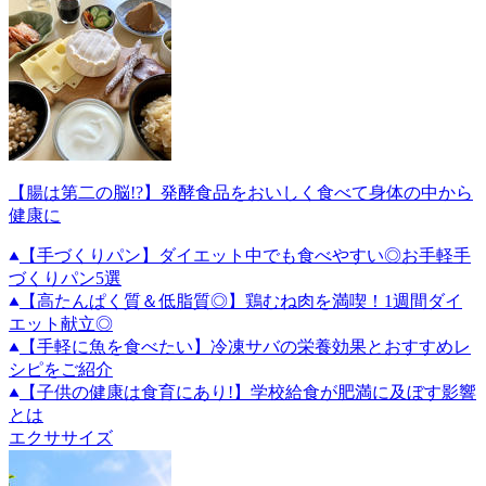
【腸は第二の脳!?】発酵食品をおいしく食べて身体の中から
健康に
【手づくりパン】ダイエット中でも食べやすい◎お手軽手
づくりパン5選
【高たんぱく質＆低脂質◎】鶏むね肉を満喫！1週間ダイ
エット献立◎
【手軽に魚を食べたい】冷凍サバの栄養効果とおすすめレ
シピをご紹介
【子供の健康は食育にあり!】学校給食が肥満に及ぼす影響
とは
エクササイズ