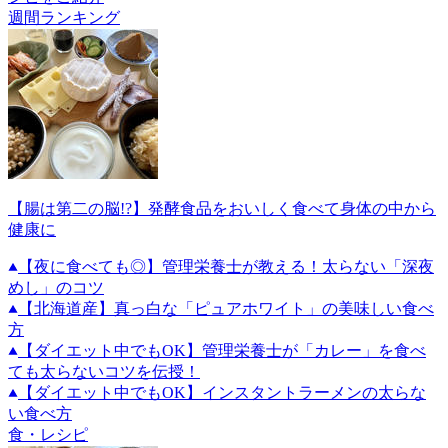
週間ランキング
【腸は第二の脳!?】発酵食品をおいしく食べて身体の中から
健康に
【夜に食べても◎】管理栄養士が教える！太らない「深夜
めし」のコツ
【北海道産】真っ白な「ピュアホワイト」の美味しい食べ
方
【ダイエット中でもOK】管理栄養士が「カレー」を食べ
ても太らないコツを伝授！
【ダイエット中でもOK】インスタントラーメンの太らな
い食べ方
食・レシピ