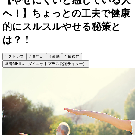
へ！】ちょっとの工夫で健康
的にスルスルやせる秘策と
は？！
1.
ストレス
2.
食生活
3.
運動
4.
最後に
著者
MERU（ダイエットプラス公認ライター）