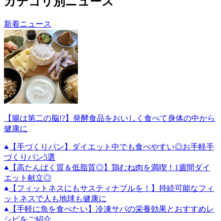
カテゴリ別ニュース
新着ニュース
【腸は第二の脳!?】発酵食品をおいしく食べて身体の中から
健康に
【手づくりパン】ダイエット中でも食べやすい◎お手軽手
づくりパン5選
【高たんぱく質＆低脂質◎】鶏むね肉を満喫！1週間ダイ
エット献立◎
【フィットネスにもサスティナブルを！】持続可能なフィ
ットネスで人も地球も健康に
【手軽に魚を食べたい】冷凍サバの栄養効果とおすすめレ
シピをご紹介