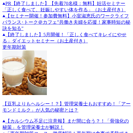
PR
【終了しました】【先着70名様：無料】妊活セミナー
「正しく食べて、妊娠しやすい体を作る」（お土産付き）
【セミナー開催！参加費無料】小室淑恵氏のワークライフ
バランス･トーク＠カフェ”共働き夫婦を応援！家事時短の秘
訣を知る”
【終了しました】5月開催！「正しく食べてキレイにやせ
る」ダイエットセミナー（お土産付き）
更年期対策
【豆乳よりもヘルシー！？】管理栄養士もおすすめ！「アー
モンドミルク」が人気の秘密とは？
【カルシウム不足に注意報】まだ間に合う？！「骨強化の
秘策」を管理栄養士が解説！