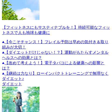
【フィットネスにもサスティナブルを！】持続可能なフィッ
トネスで人も地球も健康に
【今こそチャンス！】フレイル予防は早めの気付き＆取り
組みが大切！
【ダイエットだけじゃない！？】運動がもたらすメンタル
ヘルスへの効果とは？
【改めて考えよう！】電子タバコによる健康への影響と
は？
【継続は力なり】ローインパクトトレーニングで無理なく
ダイエット♪
ダイエット