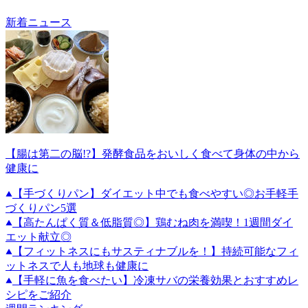
新着ニュース
【腸は第二の脳!?】発酵食品をおいしく食べて身体の中から
健康に
【手づくりパン】ダイエット中でも食べやすい◎お手軽手
づくりパン5選
【高たんぱく質＆低脂質◎】鶏むね肉を満喫！1週間ダイ
エット献立◎
【フィットネスにもサスティナブルを！】持続可能なフィ
ットネスで人も地球も健康に
【手軽に魚を食べたい】冷凍サバの栄養効果とおすすめレ
シピをご紹介