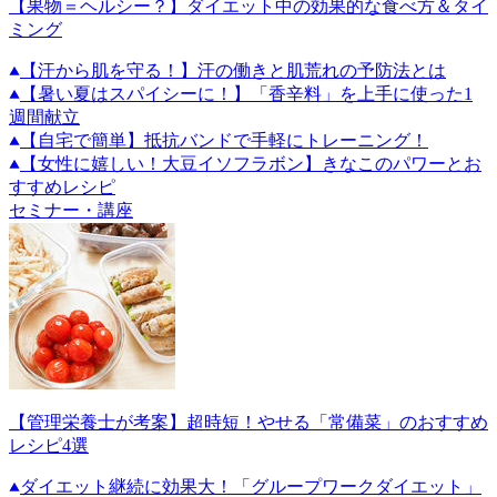
【果物＝ヘルシー？】ダイエット中の効果的な食べ方＆タイ
ミング
【汗から肌を守る！】汗の働きと肌荒れの予防法とは
【暑い夏はスパイシーに！】「香辛料」を上手に使った1
週間献立
【自宅で簡単】抵抗バンドで手軽にトレーニング！
【女性に嬉しい！大豆イソフラボン】きなこのパワーとお
すすめレシピ
セミナー・講座
【管理栄養士が考案】超時短！やせる「常備菜」のおすすめ
レシピ4選
ダイエット継続に効果大！「グループワークダイエット」