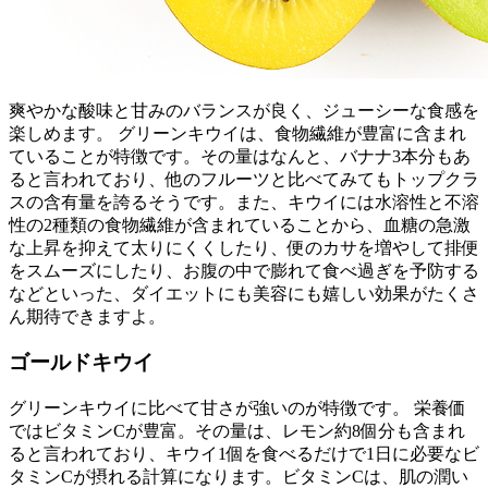
爽やかな酸味と甘みのバランスが良く、ジューシーな食感を
楽しめます。 グリーンキウイは、食物繊維が豊富に含まれ
ていることが特徴です。その量はなんと、バナナ3本分もあ
ると言われており、他のフルーツと比べてみてもトップクラ
スの含有量を誇るそうです。また、キウイには水溶性と不溶
性の2種類の食物繊維が含まれていることから、血糖の急激
な上昇を抑えて太りにくくしたり、便のカサを増やして排便
をスムーズにしたり、お腹の中で膨れて食べ過ぎを予防する
などといった、ダイエットにも美容にも嬉しい効果がたくさ
ん期待できますよ。
ゴールドキウイ
グリーンキウイに比べて甘さが強いのが特徴です。 栄養価
ではビタミンCが豊富。その量は、レモン約8個分も含まれ
ると言われており、キウイ1個を食べるだけで1日に必要なビ
タミンCが摂れる計算になります。ビタミンCは、肌の潤い