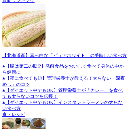
週間ランキング
【北海道産】真っ白な「ピュアホワイト」の美味しい食べ方
【腸は第二の脳!?】発酵食品をおいしく食べて身体の中か
ら健康に
【夜に食べても◎】管理栄養士が教える！太らない「深夜
めし」のコツ
【ダイエット中でもOK】管理栄養士が「カレー」を食べ
ても太らないコツを伝授！
【ダイエット中でもOK】インスタントラーメンの太らな
い食べ方
食・レシピ