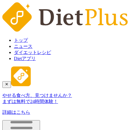
トップ
ニュース
ダイエットレシピ
Dietアプリ
やせる食べ方、見つけませんか？
まずは無料で24時間体験！
詳細はこちら