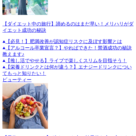
【ダイエット中の旅行】諦めるのはまだ早い！メリハリがダ
イエット成功の秘訣
【必見！】肥満改善が認知症リスクに及ぼす影響とは
【アルコール卒業宣言？】やればできた！禁酒成功の秘訣
教えます♪
【推し活でやせる】ライブで楽しくスリムを目指そう！
【栄養ドリンクとは何が違う？】エナジードリンクについ
てもっと知りたい！
ビューティー