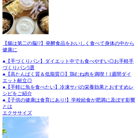
【腸は第二の脳!?】発酵食品をおいしく食べて身体の中から
健康に
【手づくりパン】ダイエット中でも食べやすい◎お手軽手
づくりパン5選
【高たんぱく質＆低脂質◎】鶏むね肉を満喫！1週間ダイ
エット献立◎
【手軽に魚を食べたい】冷凍サバの栄養効果とおすすめレ
シピをご紹介
【子供の健康は食育にあり!】学校給食が肥満に及ぼす影響
とは
エクササイズ