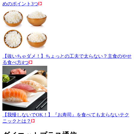
めのポイント3つ
【抜いちゃダメ！】ちょっとの工夫で太らない？主食のやせ
る食べ方4つ
【我慢しないでOK！】『お寿司』を食べても太らないテク
ニックとは？