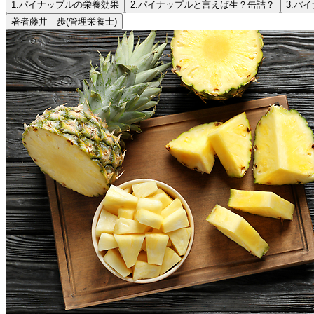
1.
パイナップルの栄養効果
2.
パイナップルと言えば生？缶詰？
3.
パイ
著者
藤井 歩
(管理栄養士)