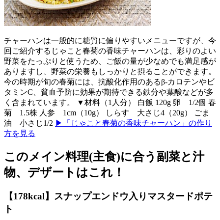
チャーハンは一般的に糖質に偏りやすいメニューですが、今
回ご紹介するじゃこと春菊の香味チャーハンは、彩りのよい
野菜をたっぷりと使うため、ご飯の量が少なめでも満足感が
ありますし、野菜の栄養もしっかりと摂ることができます。
今の時期が旬の春菊には、抗酸化作用のあるβ-カロテンやビ
タミンC、貧血予防に効果が期待できる鉄分や葉酸などが多
く含まれています。 ▼材料（1人分） 白飯 120g 卵 1/2個 春
菊 1.5株 人参 1cm（10g） しらす 大さじ4（20g） ごま
油 小さじ1/2
▶「じゃこと春菊の香味チャーハン」の作り
方を見る
このメイン料理(主食)に合う副菜と汁
物、デザートはこれ！
【178kcal】スナップエンドウ入りマスタードポテ
ト