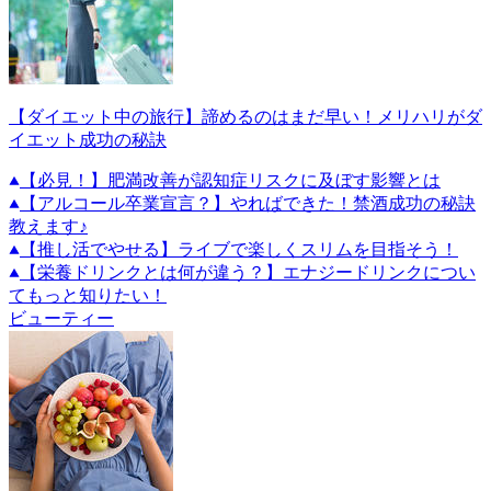
【ダイエット中の旅行】諦めるのはまだ早い！メリハリがダ
イエット成功の秘訣
【必見！】肥満改善が認知症リスクに及ぼす影響とは
【アルコール卒業宣言？】やればできた！禁酒成功の秘訣
教えます♪
【推し活でやせる】ライブで楽しくスリムを目指そう！
【栄養ドリンクとは何が違う？】エナジードリンクについ
てもっと知りたい！
ビューティー