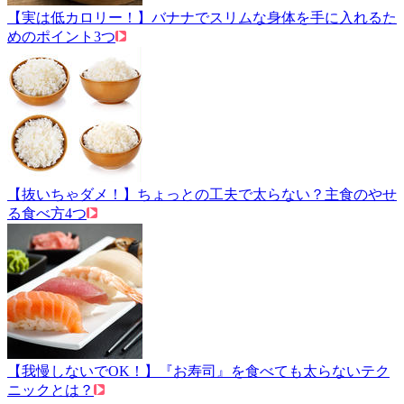
【実は低カロリー！】バナナでスリムな身体を手に入れるた
めのポイント3つ
【抜いちゃダメ！】ちょっとの工夫で太らない？主食のやせ
る食べ方4つ
【我慢しないでOK！】『お寿司』を食べても太らないテク
ニックとは？