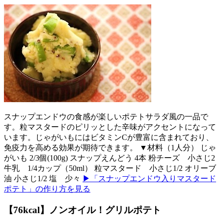
スナップエンドウの食感が楽しいポテトサラダ風の一品で
す。粒マスタードのピリッとした辛味がアクセントになって
います。じゃがいもにはビタミンCが豊富に含まれており、
免疫力を高める効果が期待できます。 ▼材料（1人分） じゃ
がいも 2/3個(100g) スナップえんどう 4本 粉チーズ 小さじ2
牛乳 1/4カップ（50ml） 粒マスタード 小さじ1/2 オリーブ
油 小さじ1/2 塩 少々
▶「スナップエンドウ入りマスタード
ポテト」の作り方を見る
【76kcal】ノンオイル！グリルポテト