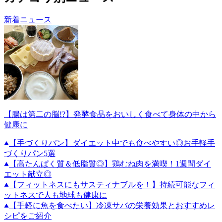
新着ニュース
【腸は第二の脳!?】発酵食品をおいしく食べて身体の中から
健康に
【手づくりパン】ダイエット中でも食べやすい◎お手軽手
づくりパン5選
【高たんぱく質＆低脂質◎】鶏むね肉を満喫！1週間ダイ
エット献立◎
【フィットネスにもサスティナブルを！】持続可能なフィ
ットネスで人も地球も健康に
【手軽に魚を食べたい】冷凍サバの栄養効果とおすすめレ
シピをご紹介