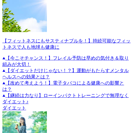
【フィットネスにもサスティナブルを！】持続可能なフィッ
トネスで人も地球も健康に
【今こそチャンス！】フレイル予防は早めの気付き＆取り
組みが大切！
【ダイエットだけじゃない！？】運動がもたらすメンタル
ヘルスへの効果とは？
【改めて考えよう！】電子タバコによる健康への影響と
は？
【継続は力なり】ローインパクトトレーニングで無理なく
ダイエット♪
ダイエット