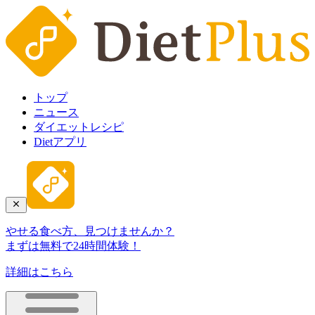
トップ
ニュース
ダイエットレシピ
Dietアプリ
やせる食べ方、見つけませんか？
まずは無料で24時間体験！
詳細はこちら