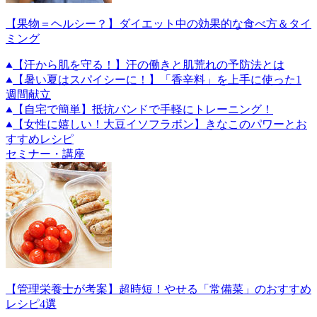
【果物＝ヘルシー？】ダイエット中の効果的な食べ方＆タイ
ミング
【汗から肌を守る！】汗の働きと肌荒れの予防法とは
【暑い夏はスパイシーに！】「香辛料」を上手に使った1
週間献立
【自宅で簡単】抵抗バンドで手軽にトレーニング！
【女性に嬉しい！大豆イソフラボン】きなこのパワーとお
すすめレシピ
セミナー・講座
【管理栄養士が考案】超時短！やせる「常備菜」のおすすめ
レシピ4選