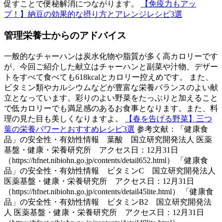
促すことで便秘解消につながります。
【免疫力もアッ
プ！】納豆の効果的な摂り方とアレンジレシピ3選
管理栄養士からのアドバイス
一般的なチャーハンは炭水化物や脂質が多く高カロリーです
が、今回ご紹介した献立はチャーハンと副菜や汁物、デザー
トをすべて食べても618kcalとカロリー控えめです。 また、
ビタミン類やカルシウムなどが豊富な栄養バランスのよい献
立となっています。彩りのよい野菜をたっぷりと加えること
で低カロリーでも満足感のあるお食事となります。また、料
理の見た目も美しくなりますよ。
【春を告げる野菜】三つ
葉の栄養パワーとおすすめレシピ3選
参考文献：「健康食
品」の安全性・有効性情報 葉酸 国立研究開発法人 医薬
基盤・健康・栄養研究所 アクセス日：12月31日
（https://hfnet.nibiohn.go.jp/contents/detail652.html） 「健康食
品」の安全性・有効性情報 ビタミンC 国立研究開発法人
医薬基盤・健康・栄養研究所 アクセス日：12月31日
（https://hfnet.nibiohn.go.jp/contents/detail45lite.html） 「健康食
品」の安全性・有効性情報 ビタミンB2 国立研究開発法
人 医薬基盤・健康・栄養研究所 アクセス日：12月31日