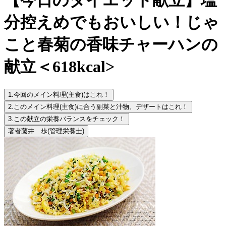
分控えめでもおいしい！じゃ
こと春菊の香味チャーハンの
献立＜618kcal>
1.
今回のメイン料理(主食)はこれ！
2.
このメイン料理(主食)に合う副菜と汁物、デザートはこれ！
3.
この献立の栄養バランスをチェック！
著者
藤井 歩
(管理栄養士)