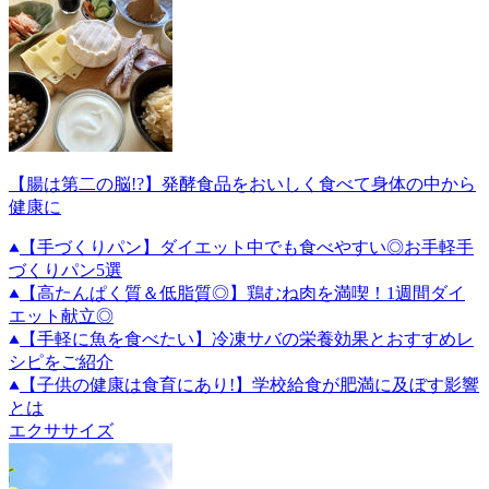
【腸は第二の脳!?】発酵食品をおいしく食べて身体の中から
健康に
【手づくりパン】ダイエット中でも食べやすい◎お手軽手
づくりパン5選
【高たんぱく質＆低脂質◎】鶏むね肉を満喫！1週間ダイ
エット献立◎
【手軽に魚を食べたい】冷凍サバの栄養効果とおすすめレ
シピをご紹介
【子供の健康は食育にあり!】学校給食が肥満に及ぼす影響
とは
エクササイズ