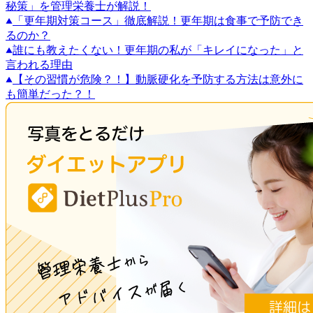
秘策」を管理栄養士が解説！
「更年期対策コース」徹底解説！更年期は食事で予防でき
るのか？
誰にも教えたくない！更年期の私が「キレイになった」と
言われる理由
【その習慣が危険？！】動脈硬化を予防する方法は意外に
も簡単だった？！