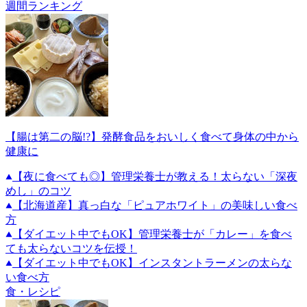
週間ランキング
【腸は第二の脳!?】発酵食品をおいしく食べて身体の中から
健康に
【夜に食べても◎】管理栄養士が教える！太らない「深夜
めし」のコツ
【北海道産】真っ白な「ピュアホワイト」の美味しい食べ
方
【ダイエット中でもOK】管理栄養士が「カレー」を食べ
ても太らないコツを伝授！
【ダイエット中でもOK】インスタントラーメンの太らな
い食べ方
食・レシピ