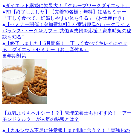
ダイエット継続に効果大！「グループワークダイエット」
PR
【終了しました】【先着70名様：無料】妊活セミナー
「正しく食べて、妊娠しやすい体を作る」（お土産付き）
【セミナー開催！参加費無料】小室淑恵氏のワークライフ
バランス･トーク＠カフェ”共働き夫婦を応援！家事時短の秘
訣を知る”
【終了しました】5月開催！「正しく食べてキレイにやせ
る」ダイエットセミナー（お土産付き）
更年期対策
【豆乳よりもヘルシー！？】管理栄養士もおすすめ！「アー
モンドミルク」が人気の秘密とは？
【カルシウム不足に注意報】まだ間に合う？！「骨強化の