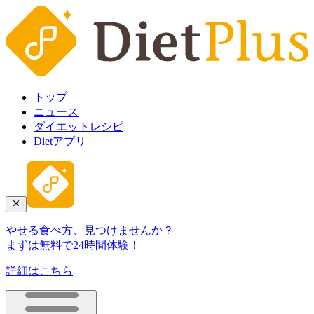
トップ
ニュース
ダイエットレシピ
Dietアプリ
やせる食べ方、見つけませんか？
まずは無料で24時間体験！
詳細はこちら