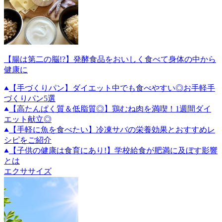
【腸は第二の脳!?】発酵食品をおいしく食べて身体の中から
健康に
【手づくりパン】ダイエット中でも食べやすい◎お手軽手
づくりパン5選
【高たんぱく質＆低脂質◎】鶏むね肉を満喫！1週間ダイ
エット献立◎
【手軽に魚を食べたい】冷凍サバの栄養効果とおすすめレ
シピをご紹介
【子供の健康は食育にあり!】学校給食が肥満に及ぼす影響
とは
エクササイズ