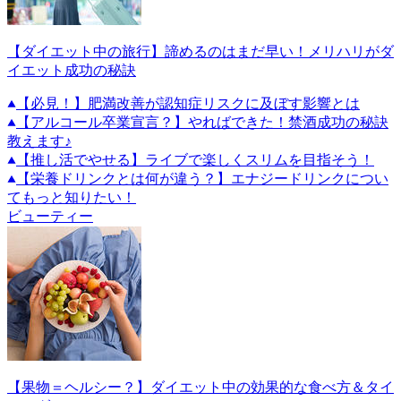
【ダイエット中の旅行】諦めるのはまだ早い！メリハリがダ
イエット成功の秘訣
【必見！】肥満改善が認知症リスクに及ぼす影響とは
【アルコール卒業宣言？】やればできた！禁酒成功の秘訣
教えます♪
【推し活でやせる】ライブで楽しくスリムを目指そう！
【栄養ドリンクとは何が違う？】エナジードリンクについ
てもっと知りたい！
ビューティー
【果物＝ヘルシー？】ダイエット中の効果的な食べ方＆タイ