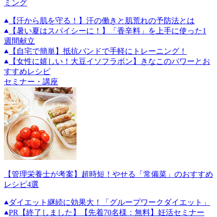
ミング
【汗から肌を守る！】汗の働きと肌荒れの予防法とは
【暑い夏はスパイシーに！】「香辛料」を上手に使った1
週間献立
【自宅で簡単】抵抗バンドで手軽にトレーニング！
【女性に嬉しい！大豆イソフラボン】きなこのパワーとお
すすめレシピ
セミナー・講座
【管理栄養士が考案】超時短！やせる「常備菜」のおすすめ
レシピ4選
ダイエット継続に効果大！「グループワークダイエット」
PR
【終了しました】【先着70名様：無料】妊活セミナー