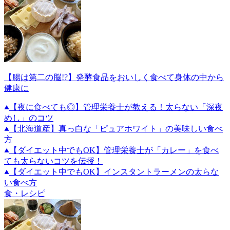
【腸は第二の脳!?】発酵食品をおいしく食べて身体の中から
健康に
【夜に食べても◎】管理栄養士が教える！太らない「深夜
めし」のコツ
【北海道産】真っ白な「ピュアホワイト」の美味しい食べ
方
【ダイエット中でもOK】管理栄養士が「カレー」を食べ
ても太らないコツを伝授！
【ダイエット中でもOK】インスタントラーメンの太らな
い食べ方
食・レシピ