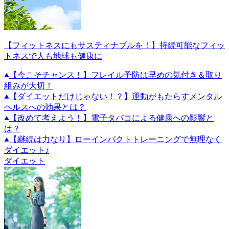
【フィットネスにもサスティナブルを！】持続可能なフィッ
トネスで人も地球も健康に
【今こそチャンス！】フレイル予防は早めの気付き＆取り
組みが大切！
【ダイエットだけじゃない！？】運動がもたらすメンタル
ヘルスへの効果とは？
【改めて考えよう！】電子タバコによる健康への影響と
は？
【継続は力なり】ローインパクトトレーニングで無理なく
ダイエット♪
ダイエット