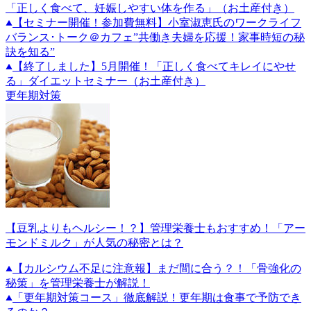
「正しく食べて、妊娠しやすい体を作る」（お土産付き）
【セミナー開催！参加費無料】小室淑恵氏のワークライフ
バランス･トーク＠カフェ”共働き夫婦を応援！家事時短の秘
訣を知る”
【終了しました】5月開催！「正しく食べてキレイにやせ
る」ダイエットセミナー（お土産付き）
更年期対策
【豆乳よりもヘルシー！？】管理栄養士もおすすめ！「アー
モンドミルク」が人気の秘密とは？
【カルシウム不足に注意報】まだ間に合う？！「骨強化の
秘策」を管理栄養士が解説！
「更年期対策コース」徹底解説！更年期は食事で予防でき