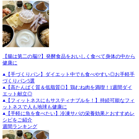
【腸は第二の脳!?】発酵食品をおいしく食べて身体の中から
健康に
【手づくりパン】ダイエット中でも食べやすい◎お手軽手
づくりパン5選
【高たんぱく質＆低脂質◎】鶏むね肉を満喫！1週間ダイ
エット献立◎
【フィットネスにもサスティナブルを！】持続可能なフィ
ットネスで人も地球も健康に
【手軽に魚を食べたい】冷凍サバの栄養効果とおすすめレ
シピをご紹介
週間ランキング