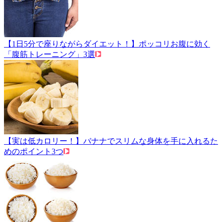
【1日5分で座りながらダイエット！】ポッコリお腹に効く
「腹筋トレーニング」3選
【実は低カロリー！】バナナでスリムな身体を手に入れるた
めのポイント3つ