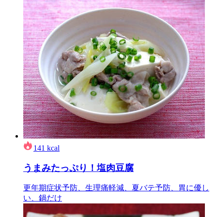
141
kcal
うまみたっぷり！塩肉豆腐
更年期症状予防、生理痛軽減、夏バテ予防、胃に優し
い、鍋だけ