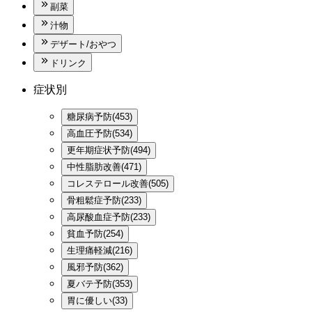
副菜
汁物
デザート/おやつ
ドリンク
症状別
糖尿病予防(453)
高血圧予防(534)
更年期症状予防(494)
中性脂肪改善(471)
コレステロール改善(505)
骨粗鬆症予防(233)
高尿酸血症予防(233)
貧血予防(254)
生理痛軽減(216)
風邪予防(362)
夏バテ予防(353)
胃に優しい(33)