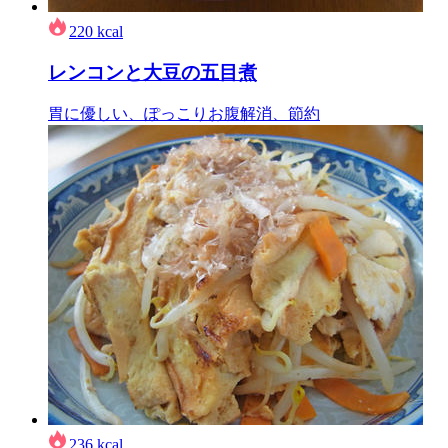
220
kcal
レンコンと大豆の五目煮
胃に優しい、ぽっこりお腹解消、節約
236
kcal