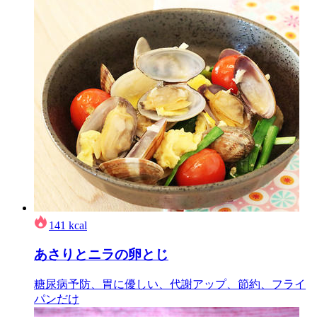
141
kcal
あさりとニラの卵とじ
糖尿病予防、胃に優しい、代謝アップ、節約、フライ
パンだけ