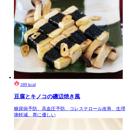
189
kcal
豆腐とキノコの磯辺焼き風
糖尿病予防、高血圧予防、コレステロール改善、生理
痛軽減、胃に優しい