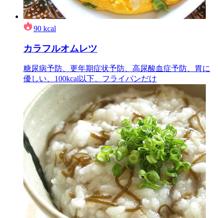
90
kcal
カラフルオムレツ
糖尿病予防、更年期症状予防、高尿酸血症予防、胃に
優しい、100kcal以下、フライパンだけ