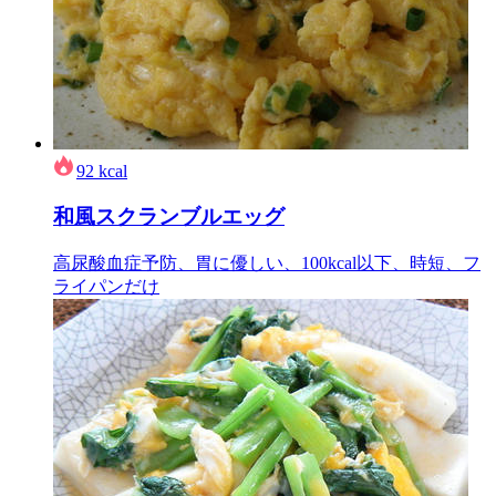
92
kcal
和風スクランブルエッグ
高尿酸血症予防、胃に優しい、100kcal以下、時短、フ
ライパンだけ