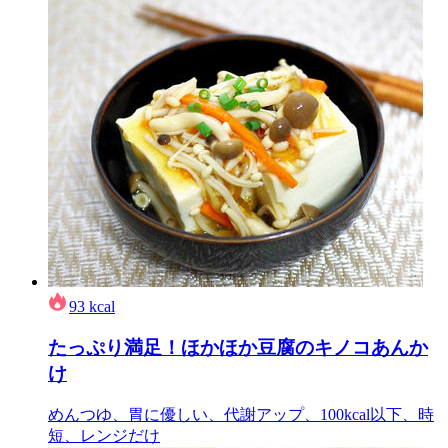
93
kcal
たっぷり満足！ほかほか豆腐のキノコあんか
け
めんつゆ、胃に優しい、代謝アップ、100kcal以下、時
短、レンジだけ