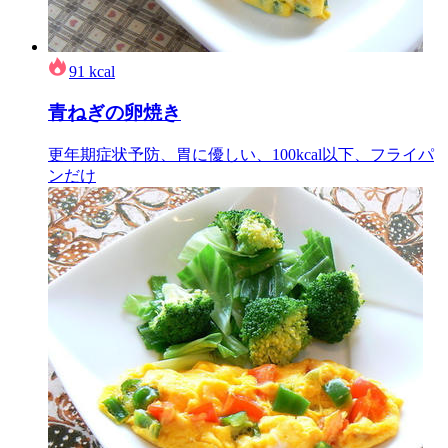
91
kcal
青ねぎの卵焼き
更年期症状予防、胃に優しい、100kcal以下、フライパ
ンだけ