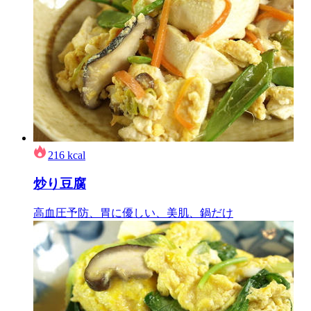
216
kcal
炒り豆腐
高血圧予防、胃に優しい、美肌、鍋だけ