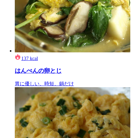
137
kcal
はんぺんの卵とじ
胃に優しい、時短、鍋だけ