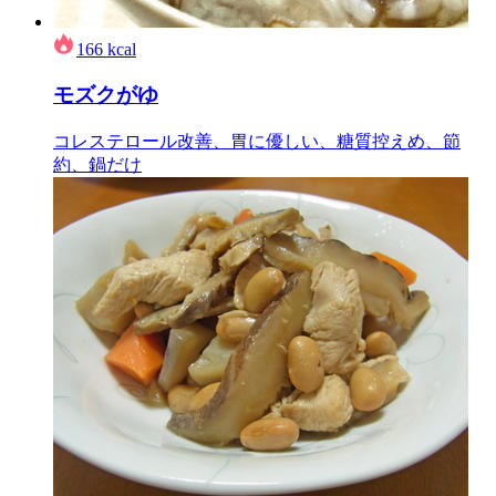
166
kcal
モズクがゆ
コレステロール改善、胃に優しい、糖質控えめ、節
約、鍋だけ