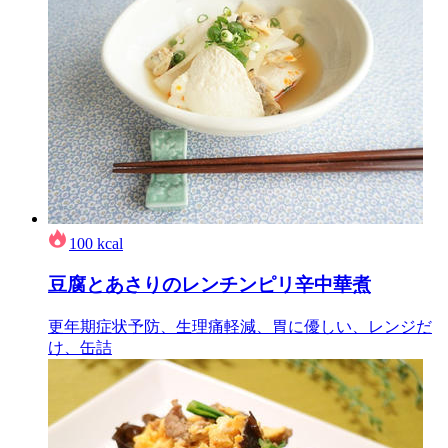
100
kcal
豆腐とあさりのレンチンピリ辛中華煮
更年期症状予防、生理痛軽減、胃に優しい、レンジだ
け、缶詰