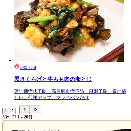
230
kcal
黒きくらげと牛もも肉の卵とじ
更年期症状予防、高尿酸血症予防、風邪予防、胃に優
しい、代謝アップ、フライパンだけ
...
1
2
33
件中
1 - 20
件