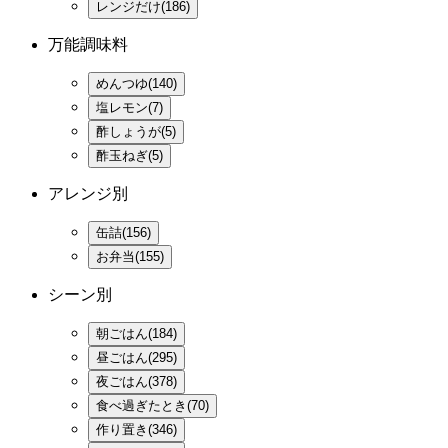
レンジだけ(186)
万能調味料
めんつゆ(140)
塩レモン(7)
酢しょうが(5)
酢玉ねぎ(5)
アレンジ別
缶詰(156)
お弁当(155)
シーン別
朝ごはん(184)
昼ごはん(295)
夜ごはん(378)
食べ過ぎたとき(70)
作り置き(346)