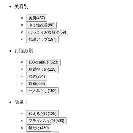
美容別
美肌(457)
冷え性改善(80)
ぽっこりお腹解消(69)
代謝アップ(197)
お悩み別
100kcal以下(523)
糖質控えめ(115)
節約(294)
時短(336)
一人暮らし(152)
簡単！
和えるだけ(125)
フライパンだけ(593)
鍋だけ(430)