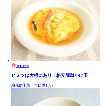
166
kcal
ヒミツは大根にあり！格安簡単かに玉！
糖尿病予防、胃に優しい