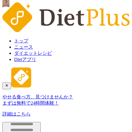
1
2
3
トップ
ニュース
ダイエットレシピ
Dietアプリ
やせる食べ方、見つけませんか？
まずは無料で24時間体験！
詳細はこちら