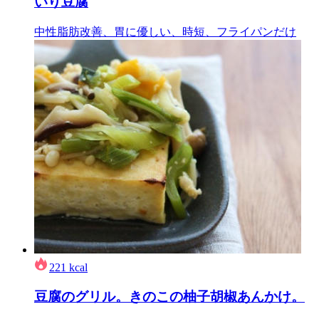
いり豆腐
中性脂肪改善、胃に優しい、時短、フライパンだけ
221
kcal
豆腐のグリル。きのこの柚子胡椒あんかけ。