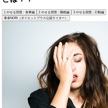
1.
やせる習慣：食事編
2.
やせる習慣：睡眠編
3.
やせる習慣：行動編
著者
NORI（ダイエットプラス公認ライター）