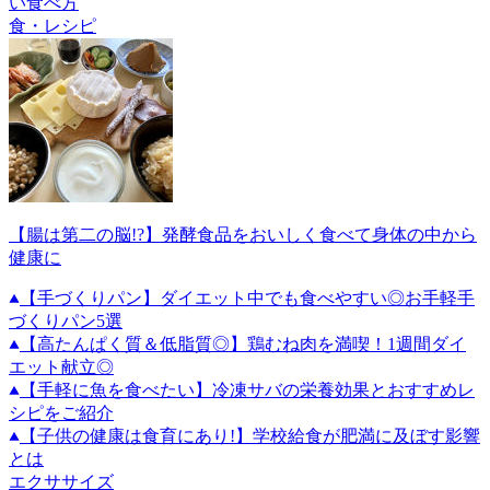
い食べ方
食・レシピ
【腸は第二の脳!?】発酵食品をおいしく食べて身体の中から
健康に
【手づくりパン】ダイエット中でも食べやすい◎お手軽手
づくりパン5選
【高たんぱく質＆低脂質◎】鶏むね肉を満喫！1週間ダイ
エット献立◎
【手軽に魚を食べたい】冷凍サバの栄養効果とおすすめレ
シピをご紹介
【子供の健康は食育にあり!】学校給食が肥満に及ぼす影響
とは
エクササイズ