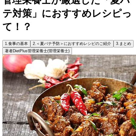
テ対策」におすすめレシピっ
て！？
1.
食事の基本
2.
＜夏バテ予防＞におすすめレシピのご紹介
3.
まとめ
著者
DietPlus管理栄養士
(管理栄養士)