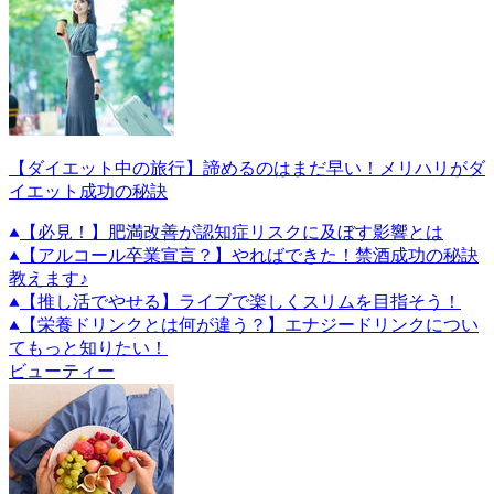
【ダイエット中の旅行】諦めるのはまだ早い！メリハリがダ
イエット成功の秘訣
【必見！】肥満改善が認知症リスクに及ぼす影響とは
【アルコール卒業宣言？】やればできた！禁酒成功の秘訣
教えます♪
【推し活でやせる】ライブで楽しくスリムを目指そう！
【栄養ドリンクとは何が違う？】エナジードリンクについ
てもっと知りたい！
ビューティー