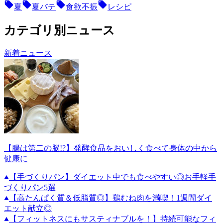
夏
夏バテ
食欲不振
レシピ
カテゴリ別ニュース
新着ニュース
【腸は第二の脳!?】発酵食品をおいしく食べて身体の中から
健康に
【手づくりパン】ダイエット中でも食べやすい◎お手軽手
づくりパン5選
【高たんぱく質＆低脂質◎】鶏むね肉を満喫！1週間ダイ
エット献立◎
【フィットネスにもサスティナブルを！】持続可能なフィ