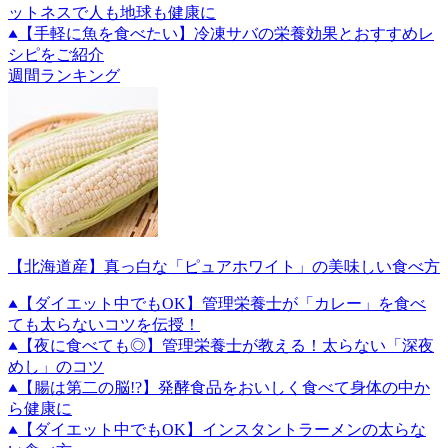
ットネスで人も地球も健康に
【手軽に魚を食べたい】冷凍サバの栄養効果とおすすめレ
シピをご紹介
週間ランキング
【北海道産】真っ白な「ピュアホワイト」の美味しい食べ方
【ダイエット中でもOK】管理栄養士が「カレー」を食べ
ても太らないコツを伝授！
【夜に食べても◎】管理栄養士が教える！太らない「深夜
めし」のコツ
【腸は第二の脳!?】発酵食品をおいしく食べて身体の中か
ら健康に
【ダイエット中でもOK】インスタントラーメンの太らな