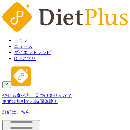
トップ
ニュース
ダイエットレシピ
Dietアプリ
やせる食べ方、見つけませんか？
まずは無料で24時間体験！
詳細はこちら