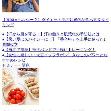
【果物＝ヘルシー？】ダイエット中の効果的な食べ方＆タイ
ミング
【汗から肌を守る！】汗の働きと肌荒れの予防法とは
【暑い夏はスパイシーに！】「香辛料」を上手に使った1
週間献立
【自宅で簡単】抵抗バンドで手軽にトレーニング！
【女性に嬉しい！大豆イソフラボン】きなこのパワーとお
すすめレシピ
セミナー・講座