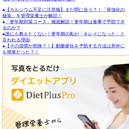
【カルシウム不足に注意報】まだ間に合う？！「骨強化の
秘策」を管理栄養士が解説！
「更年期対策コース」徹底解説！更年期は食事で予防でき
るのか？
誰にも教えたくない！更年期の私が「キレイになった」と
言われる理由
【その習慣が危険？！】動脈硬化を予防する方法は意外に
も簡単だった？！