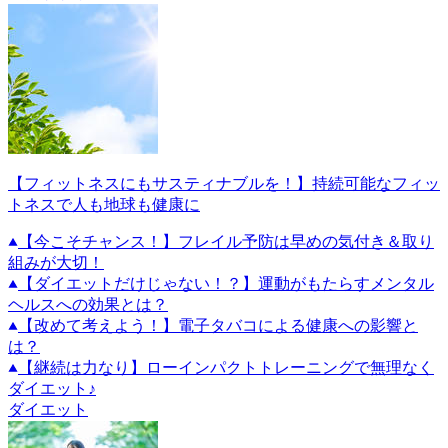
【フィットネスにもサスティナブルを！】持続可能なフィッ
トネスで人も地球も健康に
【今こそチャンス！】フレイル予防は早めの気付き＆取り
組みが大切！
【ダイエットだけじゃない！？】運動がもたらすメンタル
ヘルスへの効果とは？
【改めて考えよう！】電子タバコによる健康への影響と
は？
【継続は力なり】ローインパクトトレーニングで無理なく
ダイエット♪
ダイエット