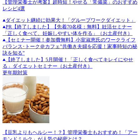
【管理栄養士が考案】超時短！やせる「常備菜」のおすすめ
レシピ4選
ダイエット継続に効果大！「グループワークダイエット」
PR
【終了しました】【先着70名様：無料】妊活セミナー
「正しく食べて、妊娠しやすい体を作る」（お土産付き）
【セミナー開催！参加費無料】小室淑恵氏のワークライフ
バランス･トーク＠カフェ”共働き夫婦を応援！家事時短の秘
訣を知る”
【終了しました】5月開催！「正しく食べてキレイにやせ
る」ダイエットセミナー（お土産付き）
更年期対策
【豆乳よりもヘルシー！？】管理栄養士もおすすめ！「アー
モンドミルク」が人気の秘密とは？