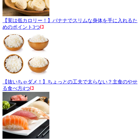
【実は低カロリー！】バナナでスリムな身体を手に入れるた
めのポイント3つ
【抜いちゃダメ！】ちょっとの工夫で太らない？主食のやせ
る食べ方4つ