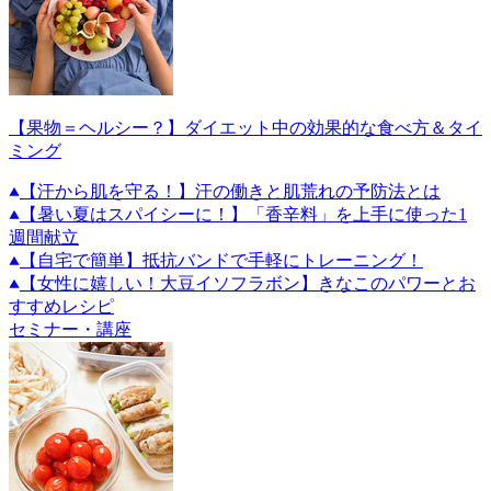
【果物＝ヘルシー？】ダイエット中の効果的な食べ方＆タイ
ミング
【汗から肌を守る！】汗の働きと肌荒れの予防法とは
【暑い夏はスパイシーに！】「香辛料」を上手に使った1
週間献立
【自宅で簡単】抵抗バンドで手軽にトレーニング！
【女性に嬉しい！大豆イソフラボン】きなこのパワーとお
すすめレシピ
セミナー・講座