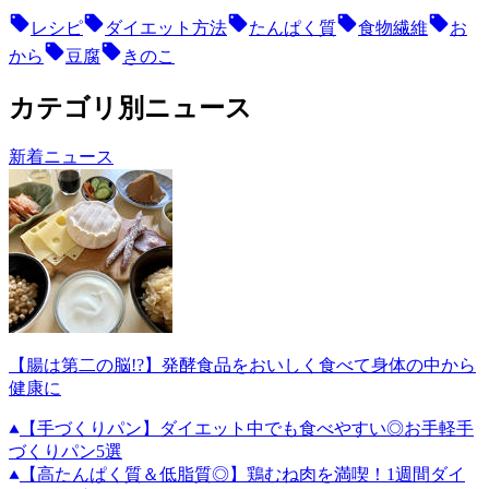
レシピ
ダイエット方法
たんぱく質
食物繊維
お
から
豆腐
きのこ
カテゴリ別ニュース
新着ニュース
【腸は第二の脳!?】発酵食品をおいしく食べて身体の中から
健康に
【手づくりパン】ダイエット中でも食べやすい◎お手軽手
づくりパン5選
【高たんぱく質＆低脂質◎】鶏むね肉を満喫！1週間ダイ