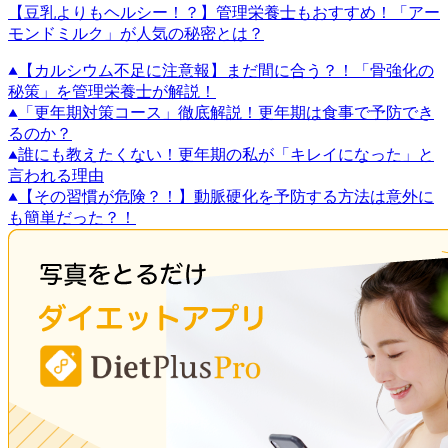
【豆乳よりもヘルシー！？】管理栄養士もおすすめ！「アー
モンドミルク」が人気の秘密とは？
【カルシウム不足に注意報】まだ間に合う？！「骨強化の
秘策」を管理栄養士が解説！
「更年期対策コース」徹底解説！更年期は食事で予防でき
るのか？
誰にも教えたくない！更年期の私が「キレイになった」と
言われる理由
【その習慣が危険？！】動脈硬化を予防する方法は意外に
も簡単だった？！