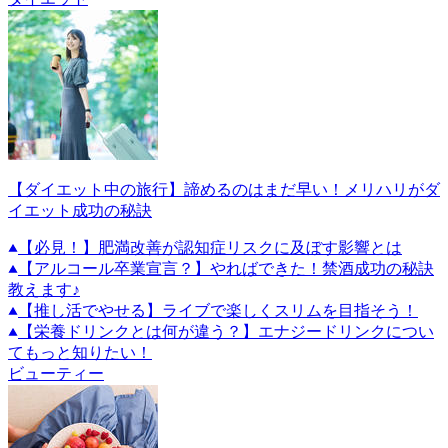
【ダイエット中の旅行】諦めるのはまだ早い！メリハリがダ
イエット成功の秘訣
【必見！】肥満改善が認知症リスクに及ぼす影響とは
【アルコール卒業宣言？】やればできた！禁酒成功の秘訣
教えます♪
【推し活でやせる】ライブで楽しくスリムを目指そう！
【栄養ドリンクとは何が違う？】エナジードリンクについ
てもっと知りたい！
ビューティー