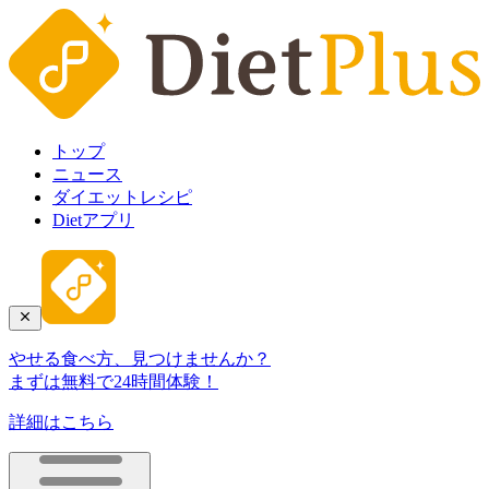
トップ
ニュース
ダイエットレシピ
Dietアプリ
やせる食べ方、見つけませんか？
まずは無料で24時間体験！
詳細はこちら