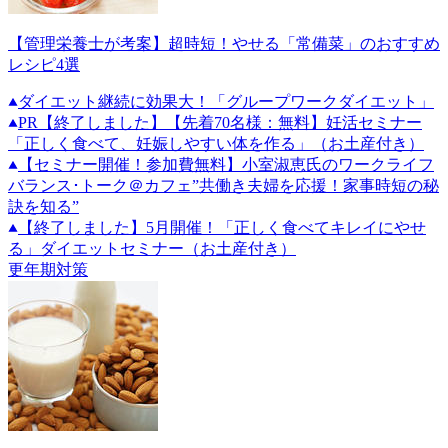
【管理栄養士が考案】超時短！やせる「常備菜」のおすすめ
レシピ4選
ダイエット継続に効果大！「グループワークダイエット」
PR
【終了しました】【先着70名様：無料】妊活セミナー
「正しく食べて、妊娠しやすい体を作る」（お土産付き）
【セミナー開催！参加費無料】小室淑恵氏のワークライフ
バランス･トーク＠カフェ”共働き夫婦を応援！家事時短の秘
訣を知る”
【終了しました】5月開催！「正しく食べてキレイにやせ
る」ダイエットセミナー（お土産付き）
更年期対策