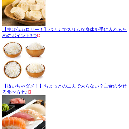
【実は低カロリー！】バナナでスリムな身体を手に入れるた
めのポイント3つ
【抜いちゃダメ！】ちょっとの工夫で太らない？主食のやせ
る食べ方4つ