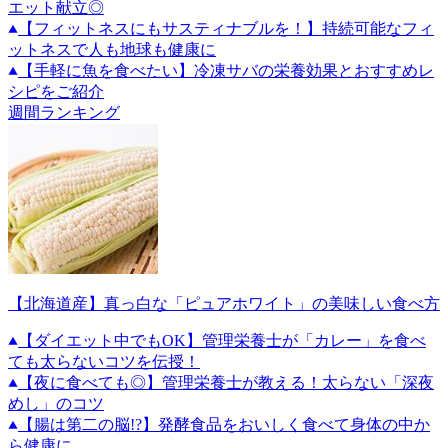
エット献立◎
【フィットネスにもサスティナブルを！】持続可能なフィ
ットネスで人も地球も健康に
【手軽に魚を食べたい】冷凍サバの栄養効果とおすすめレ
シピをご紹介
週間ランキング
【北海道産】真っ白な「ピュアホワイト」の美味しい食べ方
【ダイエット中でもOK】管理栄養士が「カレー」を食べ
ても太らないコツを伝授！
【夜に食べても◎】管理栄養士が教える！太らない「深夜
めし」のコツ
【腸は第二の脳!?】発酵食品をおいしく食べて身体の中か
ら健康に