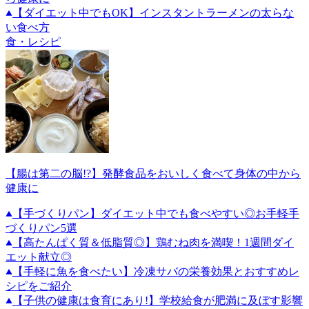
【ダイエット中でもOK】インスタントラーメンの太らな
い食べ方
食・レシピ
【腸は第二の脳!?】発酵食品をおいしく食べて身体の中から
健康に
【手づくりパン】ダイエット中でも食べやすい◎お手軽手
づくりパン5選
【高たんぱく質＆低脂質◎】鶏むね肉を満喫！1週間ダイ
エット献立◎
【手軽に魚を食べたい】冷凍サバの栄養効果とおすすめレ
シピをご紹介
【子供の健康は食育にあり!】学校給食が肥満に及ぼす影響