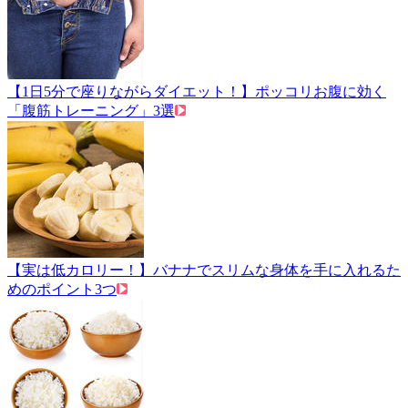
【1日5分で座りながらダイエット！】ポッコリお腹に効く
「腹筋トレーニング」3選
【実は低カロリー！】バナナでスリムな身体を手に入れるた
めのポイント3つ