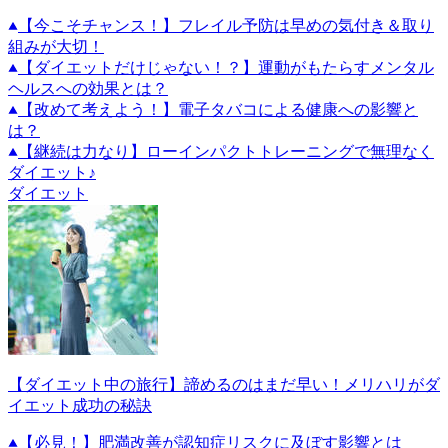
【今こそチャンス！】フレイル予防は早めの気付き＆取り
組みが大切！
【ダイエットだけじゃない！？】運動がもたらすメンタル
ヘルスへの効果とは？
【改めて考えよう！】電子タバコによる健康への影響と
は？
【継続は力なり】ローインパクトトレーニングで無理なく
ダイエット♪
ダイエット
【ダイエット中の旅行】諦めるのはまだ早い！メリハリがダ
イエット成功の秘訣
【必見！】肥満改善が認知症リスクに及ぼす影響とは