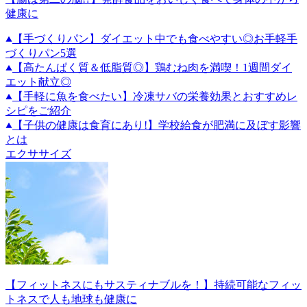
健康に
【手づくりパン】ダイエット中でも食べやすい◎お手軽手
づくりパン5選
【高たんぱく質＆低脂質◎】鶏むね肉を満喫！1週間ダイ
エット献立◎
【手軽に魚を食べたい】冷凍サバの栄養効果とおすすめレ
シピをご紹介
【子供の健康は食育にあり!】学校給食が肥満に及ぼす影響
とは
エクササイズ
【フィットネスにもサスティナブルを！】持続可能なフィッ
トネスで人も地球も健康に