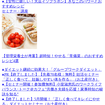
【女性に嬉しい！大豆イソフラボン】きなこのパワーとお
すすめレシピ
セミナー・講座
【管理栄養士が考案】超時短！やせる「常備菜」のおすすめ
レシピ4選
ダイエット継続に効果大！「グループワークダイエット」
PR
【終了しました】【先着70名様：無料】妊活セミナー
「正しく食べて、妊娠しやすい体を作る」（お土産付き）
【セミナー開催！参加費無料】小室淑恵氏のワークライフ
バランス･トーク＠カフェ”共働き夫婦を応援！家事時短の秘
訣を知る”
【終了しました】5月開催！「正しく食べてキレイにやせ
る」ダイエットセミナー（お土産付き）