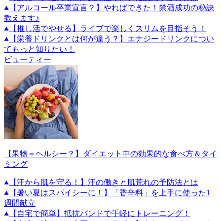
【アルコール卒業宣言？】やればできた！禁酒成功の秘訣
教えます♪
【推し活でやせる】ライブで楽しくスリムを目指そう！
【栄養ドリンクとは何が違う？】エナジードリンクについ
てもっと知りたい！
ビューティー
【果物＝ヘルシー？】ダイエット中の効果的な食べ方＆タイ
ミング
【汗から肌を守る！】汗の働きと肌荒れの予防法とは
【暑い夏はスパイシーに！】「香辛料」を上手に使った1
週間献立
【自宅で簡単】抵抗バンドで手軽にトレーニング！