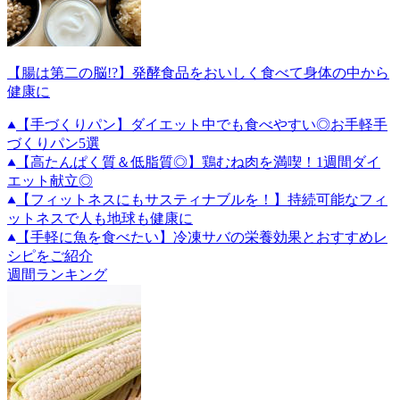
【腸は第二の脳!?】発酵食品をおいしく食べて身体の中から
健康に
【手づくりパン】ダイエット中でも食べやすい◎お手軽手
づくりパン5選
【高たんぱく質＆低脂質◎】鶏むね肉を満喫！1週間ダイ
エット献立◎
【フィットネスにもサスティナブルを！】持続可能なフィ
ットネスで人も地球も健康に
【手軽に魚を食べたい】冷凍サバの栄養効果とおすすめレ
シピをご紹介
週間ランキング