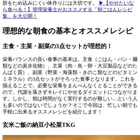
肪をため込みにくい体作りには大切です。
▶【やせたいな
ら食べる！】管理栄養士がおススメする「朝ごはんレシピ
集」を大公開！
理想的な朝食の基本とオススメレシピ
主食・主菜・副菜の3点セットが理想的！
栄養バランスの良い食事の基本は、主食（ごはん・パン・麺
類などの炭水化物）、主菜（肉・魚・卵・大豆製品などのた
んぱく質）、副菜（野菜・海藻類・きのこ類などのビタミン
ミネラル）の3点セットがそろった食事となります。これを
揃えることで、必要な栄養をまんべんなくとることができる
ので、代謝を落さずキレイにやせるダイエットにつながりま
す。しかし、朝は時間がなく実行するのが難しい…という人
も多いのではないでしょうか？そこで今回は、忙しい朝でも
手軽に出来るオススメレシピを紹介します！
玄米ご飯の納豆小松菜TKG