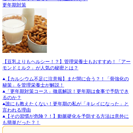
更年期対策
【豆乳よりもヘルシー！？】管理栄養士もおすすめ！「アー
モンドミルク」が人気の秘密とは？
【カルシウム不足に注意報】まだ間に合う？！「骨強化の
秘策」を管理栄養士が解説！
「更年期対策コース」徹底解説！更年期は食事で予防でき
るのか？
誰にも教えたくない！更年期の私が「キレイになった」と
言われる理由
【その習慣が危険？！】動脈硬化を予防する方法は意外に
も簡単だった？！