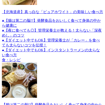
【北海道産】真っ白な「ピュアホワイト」の美味しい食べ方
【腸は第二の脳!?】発酵食品をおいしく食べて身体の中か
ら健康に
【夜に食べても◎】管理栄養士が教える！太らない「深夜
めし」のコツ
【ダイエット中でもOK】管理栄養士が「カレー」を食べ
ても太らないコツを伝授！
【ダイエット中でもOK】インスタントラーメンの太らな
い食べ方
食・レシピ
【腸は第二の脳!?】発酵食品をおいしく食べて身体の中から