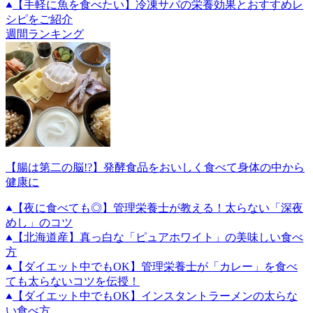
【手軽に魚を食べたい】冷凍サバの栄養効果とおすすめレ
シピをご紹介
週間ランキング
【腸は第二の脳!?】発酵食品をおいしく食べて身体の中から
健康に
【夜に食べても◎】管理栄養士が教える！太らない「深夜
めし」のコツ
【北海道産】真っ白な「ピュアホワイト」の美味しい食べ
方
【ダイエット中でもOK】管理栄養士が「カレー」を食べ
ても太らないコツを伝授！
【ダイエット中でもOK】インスタントラーメンの太らな
い食べ方