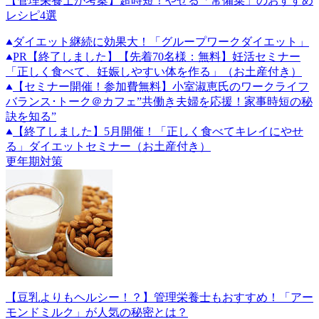
【管理栄養士が考案】超時短！やせる「常備菜」のおすすめ
レシピ4選
ダイエット継続に効果大！「グループワークダイエット」
PR
【終了しました】【先着70名様：無料】妊活セミナー
「正しく食べて、妊娠しやすい体を作る」（お土産付き）
【セミナー開催！参加費無料】小室淑恵氏のワークライフ
バランス･トーク＠カフェ”共働き夫婦を応援！家事時短の秘
訣を知る”
【終了しました】5月開催！「正しく食べてキレイにやせ
る」ダイエットセミナー（お土産付き）
更年期対策
【豆乳よりもヘルシー！？】管理栄養士もおすすめ！「アー
モンドミルク」が人気の秘密とは？