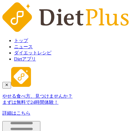
トップ
ニュース
ダイエットレシピ
Dietアプリ
やせる食べ方、見つけませんか？
まずは無料で24時間体験！
詳細はこちら