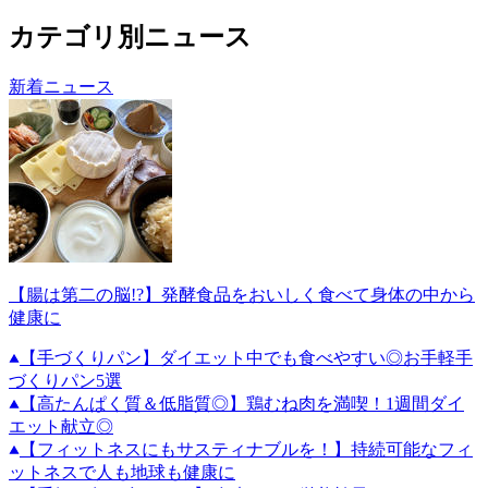
カテゴリ別ニュース
新着ニュース
【腸は第二の脳!?】発酵食品をおいしく食べて身体の中から
健康に
【手づくりパン】ダイエット中でも食べやすい◎お手軽手
づくりパン5選
【高たんぱく質＆低脂質◎】鶏むね肉を満喫！1週間ダイ
エット献立◎
【フィットネスにもサスティナブルを！】持続可能なフィ
ットネスで人も地球も健康に