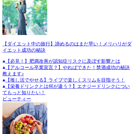
【ダイエット中の旅行】諦めるのはまだ早い！メリハリがダ
イエット成功の秘訣
【必見！】肥満改善が認知症リスクに及ぼす影響とは
【アルコール卒業宣言？】やればできた！禁酒成功の秘訣
教えます♪
【推し活でやせる】ライブで楽しくスリムを目指そう！
【栄養ドリンクとは何が違う？】エナジードリンクについ
てもっと知りたい！
ビューティー