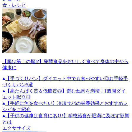
食・レシピ
【腸は第二の脳!?】発酵食品をおいしく食べて身体の中から
健康に
【手づくりパン】ダイエット中でも食べやすい◎お手軽手
づくりパン5選
【高たんぱく質＆低脂質◎】鶏むね肉を満喫！1週間ダイ
エット献立◎
【手軽に魚を食べたい】冷凍サバの栄養効果とおすすめレ
シピをご紹介
【子供の健康は食育にあり!】学校給食が肥満に及ぼす影響
とは
エクササイズ