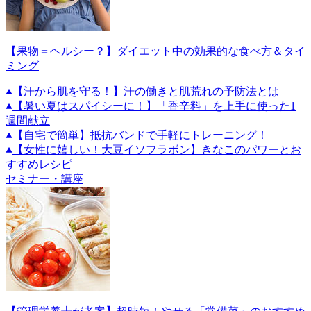
【果物＝ヘルシー？】ダイエット中の効果的な食べ方＆タイ
ミング
【汗から肌を守る！】汗の働きと肌荒れの予防法とは
【暑い夏はスパイシーに！】「香辛料」を上手に使った1
週間献立
【自宅で簡単】抵抗バンドで手軽にトレーニング！
【女性に嬉しい！大豆イソフラボン】きなこのパワーとお
すすめレシピ
セミナー・講座