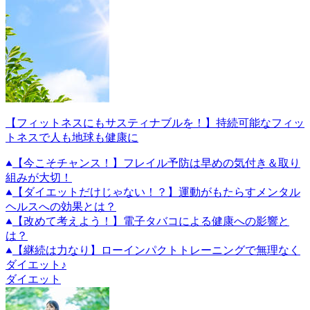
【フィットネスにもサスティナブルを！】持続可能なフィッ
トネスで人も地球も健康に
【今こそチャンス！】フレイル予防は早めの気付き＆取り
組みが大切！
【ダイエットだけじゃない！？】運動がもたらすメンタル
ヘルスへの効果とは？
【改めて考えよう！】電子タバコによる健康への影響と
は？
【継続は力なり】ローインパクトトレーニングで無理なく
ダイエット♪
ダイエット