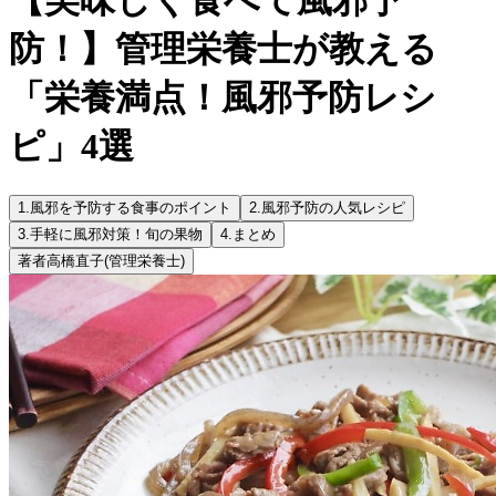
防！】管理栄養士が教える
「栄養満点！風邪予防レシ
ピ」4選
1.
風邪を予防する食事のポイント
2.
風邪予防の人気レシピ
3.
手軽に風邪対策！旬の果物
4.
まとめ
著者
高橋直子
(管理栄養士)