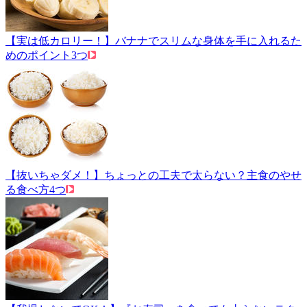
【実は低カロリー！】バナナでスリムな身体を手に入れるた
めのポイント3つ
【抜いちゃダメ！】ちょっとの工夫で太らない？主食のやせ
る食べ方4つ