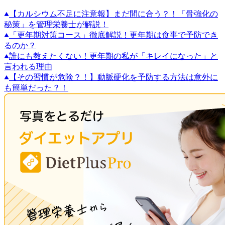
【カルシウム不足に注意報】まだ間に合う？！「骨強化の
秘策」を管理栄養士が解説！
「更年期対策コース」徹底解説！更年期は食事で予防でき
るのか？
誰にも教えたくない！更年期の私が「キレイになった」と
言われる理由
【その習慣が危険？！】動脈硬化を予防する方法は意外に
も簡単だった？！