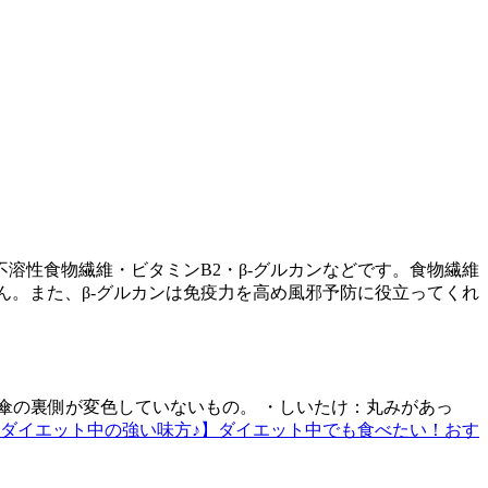
溶性食物繊維・ビタミンB2・β-グルカンなどです。食物繊維
ん。また、β-グルカンは免疫力を高め風邪予防に役立ってくれ
傘の裏側が変色していないもの。 ・しいたけ：丸みがあっ
ダイエット中の強い味方♪】ダイエット中でも食べたい！おす