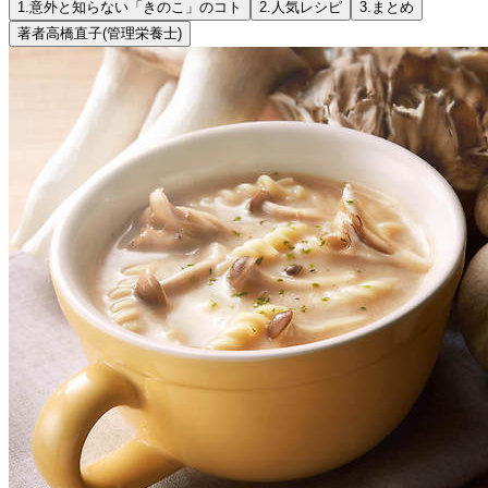
1.
意外と知らない「きのこ」のコト
2.
人気レシピ
3.
まとめ
著者
高橋直子
(管理栄養士)