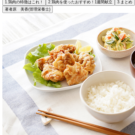
1.
鶏肉の特徴はこれ！
2.
鶏肉を使ったおすすめ！1週間献立
3.
まとめ
著者
原 美香
(管理栄養士)