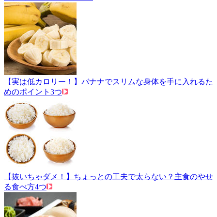
【実は低カロリー！】バナナでスリムな身体を手に入れるた
めのポイント3つ
【抜いちゃダメ！】ちょっとの工夫で太らない？主食のやせ
る食べ方4つ