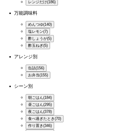
レンジだけ(186)
万能調味料
めんつゆ(140)
塩レモン(7)
酢しょうが(5)
酢玉ねぎ(5)
アレンジ別
缶詰(156)
お弁当(155)
シーン別
朝ごはん(184)
昼ごはん(295)
夜ごはん(378)
食べ過ぎたとき(70)
作り置き(346)