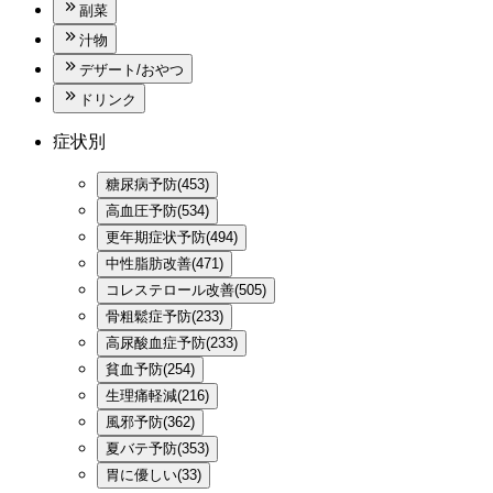
副菜
汁物
デザート/おやつ
ドリンク
症状別
糖尿病予防(453)
高血圧予防(534)
更年期症状予防(494)
中性脂肪改善(471)
コレステロール改善(505)
骨粗鬆症予防(233)
高尿酸血症予防(233)
貧血予防(254)
生理痛軽減(216)
風邪予防(362)
夏バテ予防(353)
胃に優しい(33)