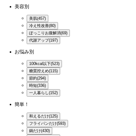
美容別
美肌(457)
冷え性改善(80)
ぽっこりお腹解消(69)
代謝アップ(197)
お悩み別
100kcal以下(523)
糖質控えめ(115)
節約(294)
時短(336)
一人暮らし(152)
簡単！
和えるだけ(125)
フライパンだけ(593)
鍋だけ(430)