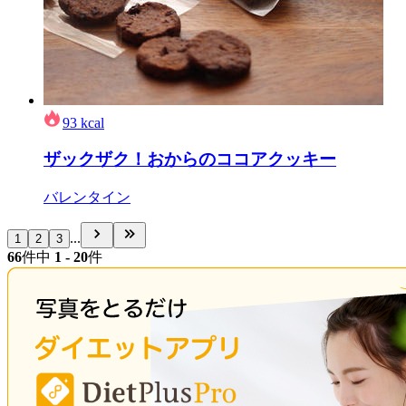
93
kcal
ザックザク！おからのココアクッキー
バレンタイン
...
1
2
3
66
件中
1 - 20
件