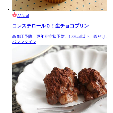
88
kcal
コレステロール０！生チョコプリン
高血圧予防、更年期症状予防、100kcal以下、鍋だけ、
バレンタイン