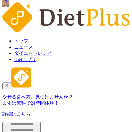
1
2
3
トップ
ニュース
ダイエットレシピ
Dietアプリ
やせる食べ方、見つけませんか？
まずは無料で24時間体験！
詳細はこちら