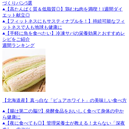
づくりパン5選
【高たんぱく質＆低脂質◎】鶏むね肉を満喫！1週間ダイ
エット献立◎
【フィットネスにもサスティナブルを！】持続可能なフィ
ットネスで人も地球も健康に
【手軽に魚を食べたい】冷凍サバの栄養効果とおすすめレ
シピをご紹介
週間ランキング
【北海道産】真っ白な「ピュアホワイト」の美味しい食べ方
【腸は第二の脳!?】発酵食品をおいしく食べて身体の中か
ら健康に
【夜に食べても◎】管理栄養士が教える！太らない「深夜