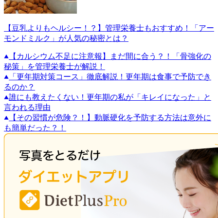
【豆乳よりもヘルシー！？】管理栄養士もおすすめ！「アー
モンドミルク」が人気の秘密とは？
【カルシウム不足に注意報】まだ間に合う？！「骨強化の
秘策」を管理栄養士が解説！
「更年期対策コース」徹底解説！更年期は食事で予防でき
るのか？
誰にも教えたくない！更年期の私が「キレイになった」と
言われる理由
【その習慣が危険？！】動脈硬化を予防する方法は意外に
も簡単だった？！