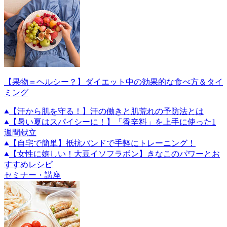
【果物＝ヘルシー？】ダイエット中の効果的な食べ方＆タイ
ミング
【汗から肌を守る！】汗の働きと肌荒れの予防法とは
【暑い夏はスパイシーに！】「香辛料」を上手に使った1
週間献立
【自宅で簡単】抵抗バンドで手軽にトレーニング！
【女性に嬉しい！大豆イソフラボン】きなこのパワーとお
すすめレシピ
セミナー・講座