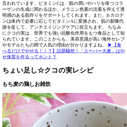
言われています。ビタミンCは、肌の潤いやハリを保つコラ
ーゲンの生成に関わるほか、メラニン色素の沈着を抑えて透
明感のある肌作りをサポートしてくれます。また、β-カロテ
ンは体内で必要に応じてビタミンAに変換され、肌の新陳代
謝を促して、アンチエイジングケアに役立ちます。 ちなみ
にクコの実は、世界でも強い抗酸化作用をもつ食品として知
られています。このことからも、美容意識が高い海外セレブ
やモデルたちの間で人気の理由が分かりますよね。
▶【食
べるだけでやせる！！？】話題騒然！「スーパー大麦」はや
せ体質を作るってホント？
ちょい足し☆クコの実レシピ
もち麦の鶏しお雑炊