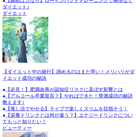
【継続は力なり】ローインパクトトレーニングで無理なく
ダイエット♪
ダイエット
【ダイエット中の旅行】諦めるのはまだ早い！メリハリがダ
イエット成功の秘訣
【必見！】肥満改善が認知症リスクに及ぼす影響とは
【アルコール卒業宣言？】やればできた！禁酒成功の秘訣
教えます♪
【推し活でやせる】ライブで楽しくスリムを目指そう！
【栄養ドリンクとは何が違う？】エナジードリンクについ
てもっと知りたい！
ビューティー