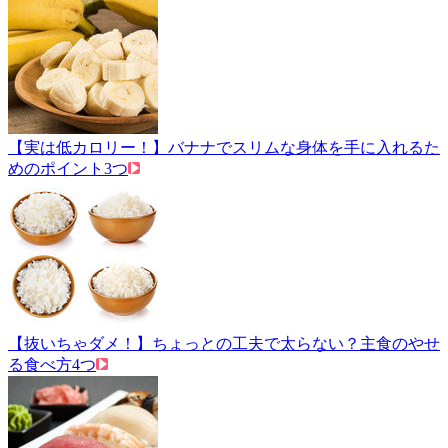
【実は低カロリー！】バナナでスリムな身体を手に入れるた
めのポイント3つ
【抜いちゃダメ！】ちょっとの工夫で太らない？主食のやせ
る食べ方4つ