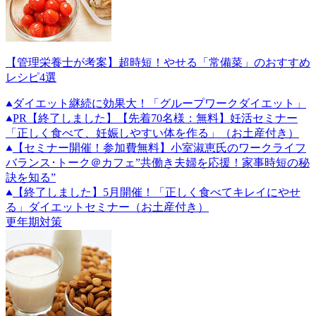
【管理栄養士が考案】超時短！やせる「常備菜」のおすすめ
レシピ4選
ダイエット継続に効果大！「グループワークダイエット」
PR
【終了しました】【先着70名様：無料】妊活セミナー
「正しく食べて、妊娠しやすい体を作る」（お土産付き）
【セミナー開催！参加費無料】小室淑恵氏のワークライフ
バランス･トーク＠カフェ”共働き夫婦を応援！家事時短の秘
訣を知る”
【終了しました】5月開催！「正しく食べてキレイにやせ
る」ダイエットセミナー（お土産付き）
更年期対策