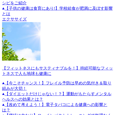
シピをご紹介
【子供の健康は食育にあり!】学校給食が肥満に及ぼす影響
とは
エクササイズ
【フィットネスにもサスティナブルを！】持続可能なフィッ
トネスで人も地球も健康に
【今こそチャンス！】フレイル予防は早めの気付き＆取り
組みが大切！
【ダイエットだけじゃない！？】運動がもたらすメンタル
ヘルスへの効果とは？
【改めて考えよう！】電子タバコによる健康への影響と
は？