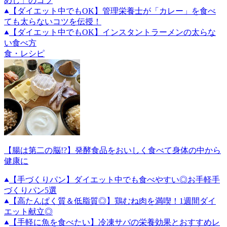
めし」のコツ
【ダイエット中でもOK】管理栄養士が「カレー」を食べ
ても太らないコツを伝授！
【ダイエット中でもOK】インスタントラーメンの太らな
い食べ方
食・レシピ
【腸は第二の脳!?】発酵食品をおいしく食べて身体の中から
健康に
【手づくりパン】ダイエット中でも食べやすい◎お手軽手
づくりパン5選
【高たんぱく質＆低脂質◎】鶏むね肉を満喫！1週間ダイ
エット献立◎
【手軽に魚を食べたい】冷凍サバの栄養効果とおすすめレ