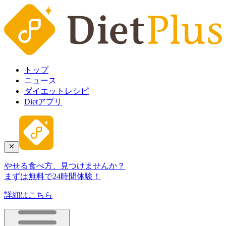
トップ
ニュース
ダイエットレシピ
Dietアプリ
やせる食べ方、見つけませんか？
まずは無料で24時間体験！
詳細はこちら