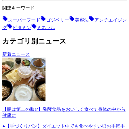
関連キーワード
スーパーフード
ゴジベリー
美容法
アンチエイジン
グ
ビタミン
ミネラル
カテゴリ別ニュース
新着ニュース
【腸は第二の脳!?】発酵食品をおいしく食べて身体の中から
健康に
【手づくりパン】ダイエット中でも食べやすい◎お手軽手