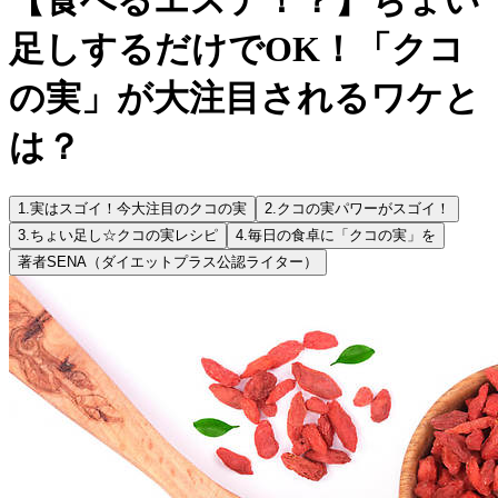
足しするだけでOK！「クコ
の実」が大注目されるワケと
は？
1.
実はスゴイ！今大注目のクコの実
2.
クコの実パワーがスゴイ！
3.
ちょい足し☆クコの実レシピ
4.
毎日の食卓に「クコの実」を
著者
SENA（ダイエットプラス公認ライター）