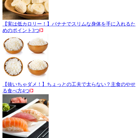
【実は低カロリー！】バナナでスリムな身体を手に入れるた
めのポイント3つ
【抜いちゃダメ！】ちょっとの工夫で太らない？主食のやせ
る食べ方4つ