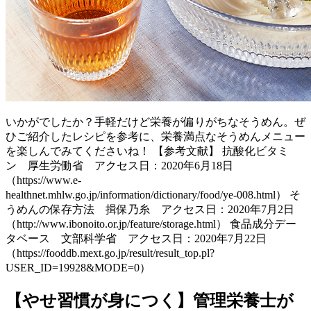
いかがでしたか？手軽だけど栄養が偏りがちなそうめん。ぜ
ひご紹介したレシピを参考に、栄養満点なそうめんメニュー
を楽しんでみてくださいね！ 【参考文献】 抗酸化ビタミ
ン 厚生労働省 アクセス日：2020年6月18日
（https://www.e-
healthnet.mhlw.go.jp/information/dictionary/food/ye-008.html） そ
うめんの保存方法 揖保乃糸 アクセス日：2020年7月2日
（http://www.ibonoito.or.jp/feature/storage.html） 食品成分デー
タベース 文部科学省 アクセス日：2020年7月22日
（https://fooddb.mext.go.jp/result/result_top.pl?
USER_ID=19928&MODE=0）
【やせ習慣が身につく】管理栄養士が