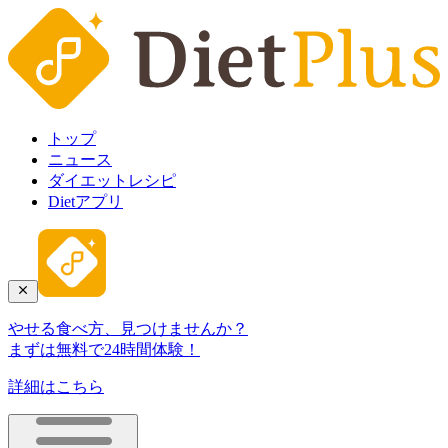
トップ
ニュース
ダイエットレシピ
Dietアプリ
やせる食べ方、見つけませんか？
まずは無料で24時間体験！
詳細はこちら