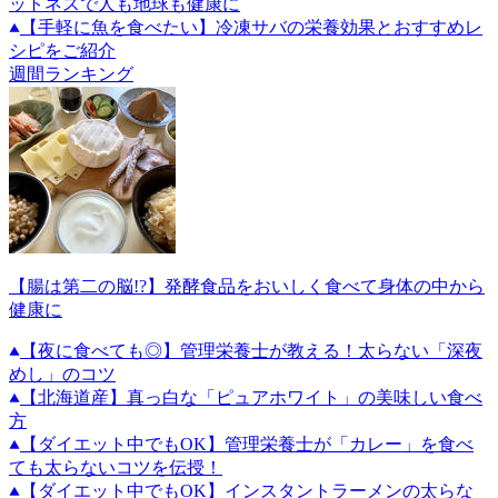
ットネスで人も地球も健康に
【手軽に魚を食べたい】冷凍サバの栄養効果とおすすめレ
シピをご紹介
週間ランキング
【腸は第二の脳!?】発酵食品をおいしく食べて身体の中から
健康に
【夜に食べても◎】管理栄養士が教える！太らない「深夜
めし」のコツ
【北海道産】真っ白な「ピュアホワイト」の美味しい食べ
方
【ダイエット中でもOK】管理栄養士が「カレー」を食べ
ても太らないコツを伝授！
【ダイエット中でもOK】インスタントラーメンの太らな