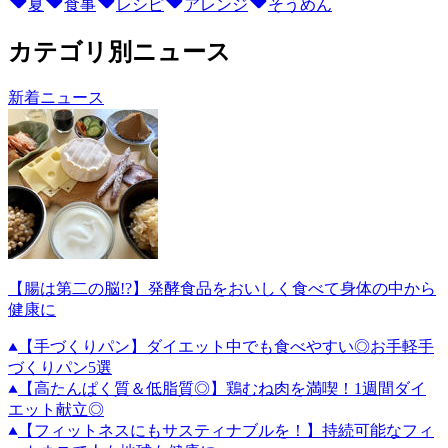
夏
食事
レシピ
アレンジ
そうめん
カテゴリ別ニュース
新着ニュース
【腸は第二の脳!?】発酵食品をおいしく食べて身体の中から
健康に
【手づくりパン】ダイエット中でも食べやすい◎お手軽手
づくりパン5選
【高たんぱく質＆低脂質◎】鶏むね肉を満喫！1週間ダイ
エット献立◎
【フィットネスにもサスティナブルを！】持続可能なフィ