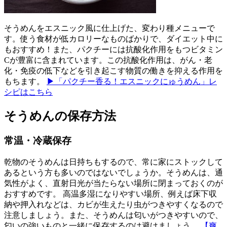
そうめんをエスニック風に仕上げた、変わり種メニューで
す。使う食材が低カロリーなものばかりで、ダイエット中に
もおすすめ！また、パクチーには抗酸化作用をもつビタミン
Cが豊富に含まれています。この抗酸化作用は、がん・老
化・免疫の低下などを引き起こす物質の働きを抑える作用を
もちます。
▶「パクチー香る！エスニックにゅうめん」レ
シピはこちら
そうめんの保存方法
常温・冷蔵保存
乾物のそうめんは日持ちもするので、常に家にストックして
あるという方も多いのではないでしょうか。そうめんは、通
気性がよく、直射日光が当たらない場所に閉まっておくのが
おすすめです。 高温多湿になりやすい場所、例えば床下収
納や押入れなどは、カビが生えたり虫がつきやすくなるので
注意しましょう。また、そうめんは匂いがつきやすいので、
匂いの強いものと一緒に保存するのは避けましょう。
【爽