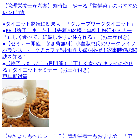
【管理栄養士が考案】超時短！やせる「常備菜」のおすすめ
レシピ4選
ダイエット継続に効果大！「グループワークダイエット」
PR
【終了しました】【先着70名様：無料】妊活セミナー
「正しく食べて、妊娠しやすい体を作る」（お土産付き）
【セミナー開催！参加費無料】小室淑恵氏のワークライフ
バランス･トーク＠カフェ”共働き夫婦を応援！家事時短の秘
訣を知る”
【終了しました】5月開催！「正しく食べてキレイにやせ
る」ダイエットセミナー（お土産付き）
更年期対策
【豆乳よりもヘルシー！？】管理栄養士もおすすめ！「アー