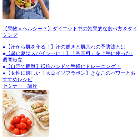
【果物＝ヘルシー？】ダイエット中の効果的な食べ方＆タイ
ミング
【汗から肌を守る！】汗の働きと肌荒れの予防法とは
【暑い夏はスパイシーに！】「香辛料」を上手に使った1
週間献立
【自宅で簡単】抵抗バンドで手軽にトレーニング！
【女性に嬉しい！大豆イソフラボン】きなこのパワーとお
すすめレシピ
セミナー・講座