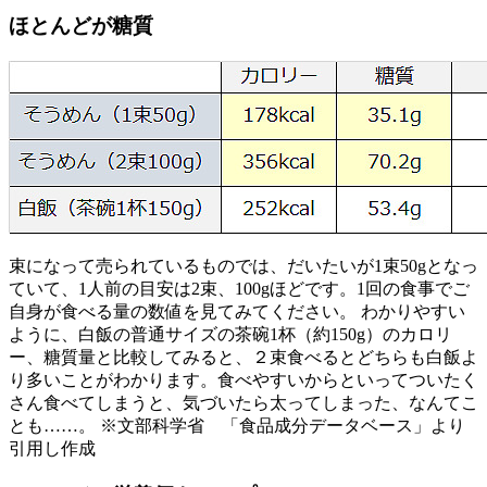
ほとんどが糖質
束になって売られているものでは、だいたいが1束50gとなっ
ていて、1人前の目安は2束、100gほどです。1回の食事でご
自身が食べる量の数値を見てみてください。 わかりやすい
ように、白飯の普通サイズの茶碗1杯（約150g）のカロリ
ー、糖質量と比較してみると、２束食べるとどちらも白飯よ
り多いことがわかります。食べやすいからといってついたく
さん食べてしまうと、気づいたら太ってしまった、なんてこ
とも……。 ※文部科学省 「食品成分データベース」より
引用し作成