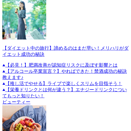
【ダイエット中の旅行】諦めるのはまだ早い！メリハリがダ
イエット成功の秘訣
【必見！】肥満改善が認知症リスクに及ぼす影響とは
【アルコール卒業宣言？】やればできた！禁酒成功の秘訣
教えます♪
【推し活でやせる】ライブで楽しくスリムを目指そう！
【栄養ドリンクとは何が違う？】エナジードリンクについ
てもっと知りたい！
ビューティー