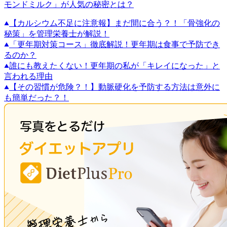
モンドミルク」が人気の秘密とは？
【カルシウム不足に注意報】まだ間に合う？！「骨強化の
秘策」を管理栄養士が解説！
「更年期対策コース」徹底解説！更年期は食事で予防でき
るのか？
誰にも教えたくない！更年期の私が「キレイになった」と
言われる理由
【その習慣が危険？！】動脈硬化を予防する方法は意外に
も簡単だった？！