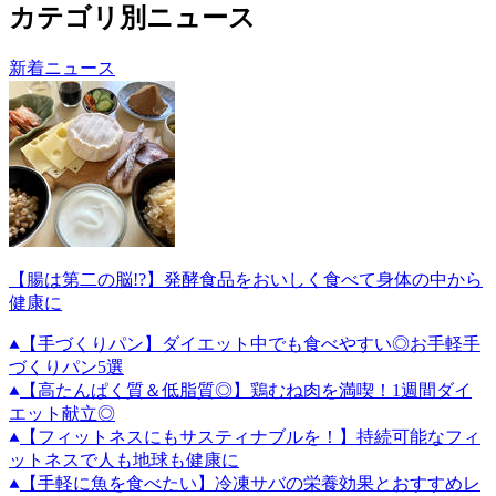
カテゴリ別ニュース
新着ニュース
【腸は第二の脳!?】発酵食品をおいしく食べて身体の中から
健康に
【手づくりパン】ダイエット中でも食べやすい◎お手軽手
づくりパン5選
【高たんぱく質＆低脂質◎】鶏むね肉を満喫！1週間ダイ
エット献立◎
【フィットネスにもサスティナブルを！】持続可能なフィ
ットネスで人も地球も健康に
【手軽に魚を食べたい】冷凍サバの栄養効果とおすすめレ