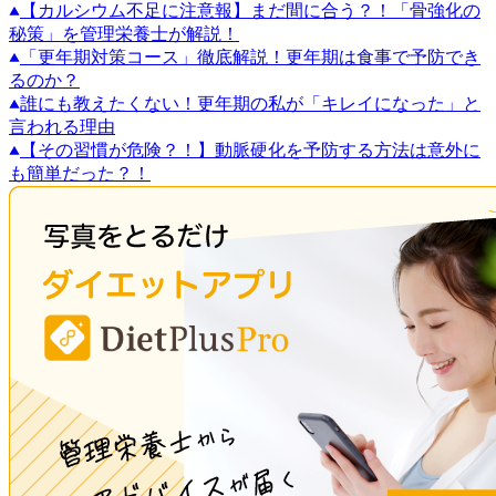
【カルシウム不足に注意報】まだ間に合う？！「骨強化の
秘策」を管理栄養士が解説！
「更年期対策コース」徹底解説！更年期は食事で予防でき
るのか？
誰にも教えたくない！更年期の私が「キレイになった」と
言われる理由
【その習慣が危険？！】動脈硬化を予防する方法は意外に
も簡単だった？！