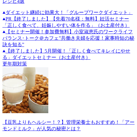
レシピ4選
ダイエット継続に効果大！「グループワークダイエット」
PR
【終了しました】【先着70名様：無料】妊活セミナー
「正しく食べて、妊娠しやすい体を作る」（お土産付き）
【セミナー開催！参加費無料】小室淑恵氏のワークライフ
バランス･トーク＠カフェ”共働き夫婦を応援！家事時短の秘
訣を知る”
【終了しました】5月開催！「正しく食べてキレイにやせ
る」ダイエットセミナー（お土産付き）
更年期対策
【豆乳よりもヘルシー！？】管理栄養士もおすすめ！「アー
モンドミルク」が人気の秘密とは？