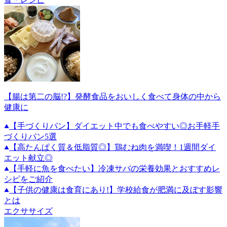
【腸は第二の脳!?】発酵食品をおいしく食べて身体の中から
健康に
【手づくりパン】ダイエット中でも食べやすい◎お手軽手
づくりパン5選
【高たんぱく質＆低脂質◎】鶏むね肉を満喫！1週間ダイ
エット献立◎
【手軽に魚を食べたい】冷凍サバの栄養効果とおすすめレ
シピをご紹介
【子供の健康は食育にあり!】学校給食が肥満に及ぼす影響
とは
エクササイズ