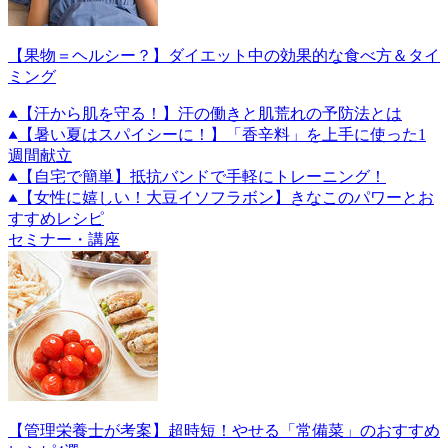
【果物＝ヘルシー？】ダイエット中の効果的な食べ方＆タイ
ミング
【汗から肌を守る！】汗の働きと肌荒れの予防法とは
【暑い夏はスパイシーに！】「香辛料」を上手に使った1
週間献立
【自宅で簡単】抵抗バンドで手軽にトレーニング！
【女性に嬉しい！大豆イソフラボン】きなこのパワーとお
すすめレシピ
セミナー・講座
【管理栄養士が考案】超時短！やせる「常備菜」のおすすめ