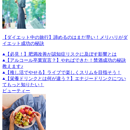
【ダイエット中の旅行】諦めるのはまだ早い！メリハリがダ
イエット成功の秘訣
【必見！】肥満改善が認知症リスクに及ぼす影響とは
【アルコール卒業宣言？】やればできた！禁酒成功の秘訣
教えます♪
【推し活でやせる】ライブで楽しくスリムを目指そう！
【栄養ドリンクとは何が違う？】エナジードリンクについ
てもっと知りたい！
ビューティー