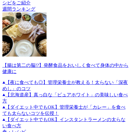
シピをご紹介
週間ランキング
【腸は第二の脳!?】発酵食品をおいしく食べて身体の中から
健康に
【夜に食べても◎】管理栄養士が教える！太らない「深夜
めし」のコツ
【北海道産】真っ白な「ピュアホワイト」の美味しい食べ
方
【ダイエット中でもOK】管理栄養士が「カレー」を食べ
ても太らないコツを伝授！
【ダイエット中でもOK】インスタントラーメンの太らな
い食べ方
食・レシピ