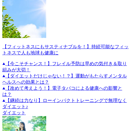
【フィットネスにもサスティナブルを！】持続可能なフィッ
トネスで人も地球も健康に
【今こそチャンス！】フレイル予防は早めの気付き＆取り
組みが大切！
【ダイエットだけじゃない！？】運動がもたらすメンタル
ヘルスへの効果とは？
【改めて考えよう！】電子タバコによる健康への影響と
は？
【継続は力なり】ローインパクトトレーニングで無理なく
ダイエット♪
ダイエット