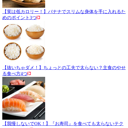
【実は低カロリー！】バナナでスリムな身体を手に入れるた
めのポイント3つ
【抜いちゃダメ！】ちょっとの工夫で太らない？主食のやせ
る食べ方4つ
【我慢しないでOK！】『お寿司』を食べても太らないテク