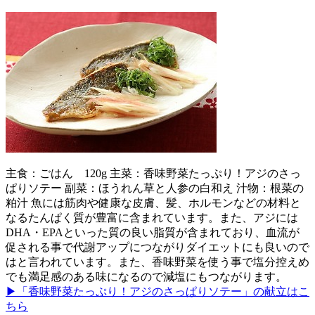
主食：ごはん 120g 主菜：香味野菜たっぷり！アジのさっ
ぱりソテー 副菜：ほうれん草と人参の白和え 汁物：根菜の
粕汁 魚には筋肉や健康な皮膚、髪、ホルモンなどの材料と
なるたんぱく質が豊富に含まれています。また、アジには
DHA・EPAといった質の良い脂質が含まれており、血流が
促される事で代謝アップにつながりダイエットにも良いので
はと言われています。また、香味野菜を使う事で塩分控えめ
でも満足感のある味になるので減塩にもつながります。
▶「香味野菜たっぷり！アジのさっぱりソテー」の献立はこ
ちら