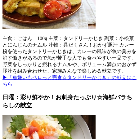
主食：ごはん 100g 主菜：タンドリーかじき 副菜：小松菜
とにんじんのナムル 汁物：具だくさん！おかず豚汁 カレー
粉を使ったタントリーかじきは、カレーの風味が魚の臭みを
消す働きがあるので魚が苦手な人でも食べやすい一品です。
野菜をしっかりと摂れるナムルや、ボリューム満点のおかず
豚汁を組み合わせた、家族みんなで楽しめる献立です。
▶「魚嫌いもペロっと完食☆タンドリーかじき」の献立はこ
ちら
日曜：彩り鮮やか！お刺身たっぷり☆海鮮バラち
らしの献立