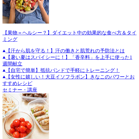
【果物＝ヘルシー？】ダイエット中の効果的な食べ方＆タイ
ミング
【汗から肌を守る！】汗の働きと肌荒れの予防法とは
【暑い夏はスパイシーに！】「香辛料」を上手に使った1
週間献立
【自宅で簡単】抵抗バンドで手軽にトレーニング！
【女性に嬉しい！大豆イソフラボン】きなこのパワーとお
すすめレシピ
セミナー・講座