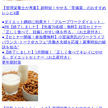
【管理栄養士が考案】超時短！やせる「常備菜」のおすすめ
レシピ4選
ダイエット継続に効果大！「グループワークダイエット」
PR
【終了しました】【先着70名様：無料】妊活セミナー
「正しく食べて、妊娠しやすい体を作る」（お土産付き）
【セミナー開催！参加費無料】小室淑恵氏のワークライフ
バランス･トーク＠カフェ”共働き夫婦を応援！家事時短の秘
訣を知る”
【終了しました】5月開催！「正しく食べてキレイにやせ
る」ダイエットセミナー（お土産付き）
更年期対策