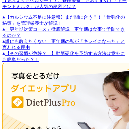
【豆乳よりもヘルシー！？】管理栄養士もおすすめ！「アー
モンドミルク」が人気の秘密とは？
【カルシウム不足に注意報】まだ間に合う？！「骨強化の
秘策」を管理栄養士が解説！
「更年期対策コース」徹底解説！更年期は食事で予防でき
るのか？
誰にも教えたくない！更年期の私が「キレイになった」と
言われる理由
【その習慣が危険？！】動脈硬化を予防する方法は意外に
も簡単だった？！