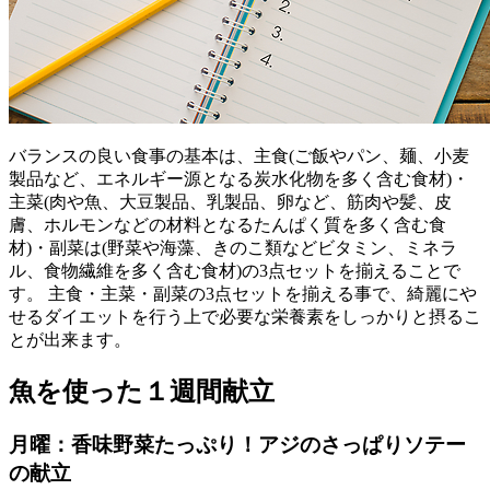
バランスの良い食事の基本は、主食(ご飯やパン、麺、小麦
製品など、エネルギー源となる炭水化物を多く含む食材)・
主菜(肉や魚、大豆製品、乳製品、卵など、筋肉や髪、皮
膚、ホルモンなどの材料となるたんぱく質を多く含む食
材)・副菜は(野菜や海藻、きのこ類などビタミン、ミネラ
ル、食物繊維を多く含む食材)の3点セットを揃えることで
す。 主食・主菜・副菜の3点セットを揃える事で、綺麗にや
せるダイエットを行う上で必要な栄養素をしっかりと摂るこ
とが出来ます。
魚を使った１週間献立
月曜：香味野菜たっぷり！アジのさっぱりソテー
の献立