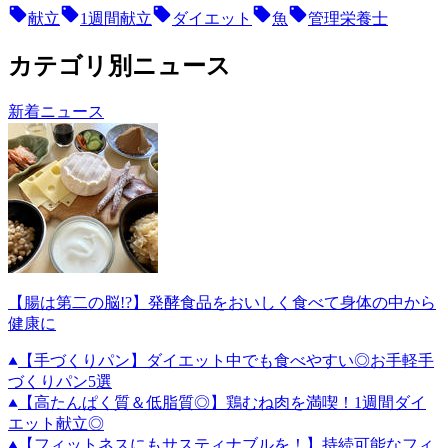
献立
1週間献立
ダイエット
魚
管理栄養士
カテゴリ別ニュース
新着ニュース
【腸は第二の脳!?】発酵食品をおいしく食べて身体の中から
健康に
【手づくりパン】ダイエット中でも食べやすい◎お手軽手
づくりパン5選
【高たんぱく質＆低脂質◎】鶏むね肉を満喫！1週間ダイ
エット献立◎
【フィットネスにもサスティナブルを！】持続可能なフィ