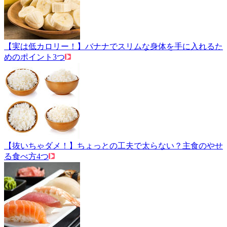
【実は低カロリー！】バナナでスリムな身体を手に入れるた
めのポイント3つ
【抜いちゃダメ！】ちょっとの工夫で太らない？主食のやせ
る食べ方4つ