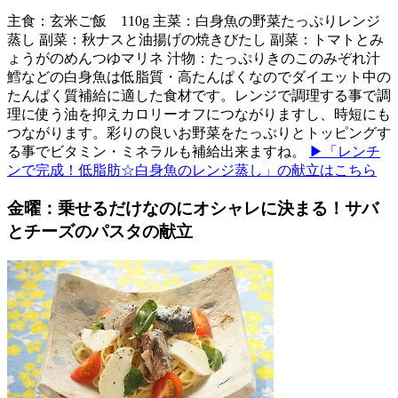
主食：玄米ご飯 110g 主菜：白身魚の野菜たっぷりレンジ
蒸し 副菜：秋ナスと油揚げの焼きびたし 副菜：トマトとみ
ょうがのめんつゆマリネ 汁物：たっぷりきのこのみぞれ汁
鱈などの白身魚は低脂質・高たんぱくなのでダイエット中の
たんぱく質補給に適した食材です。レンジで調理する事で調
理に使う油を抑えカロリーオフにつながりますし、時短にも
つながります。彩りの良いお野菜をたっぷりとトッピングす
る事でビタミン・ミネラルも補給出来ますね。
▶「レンチ
ンで完成！低脂肪☆白身魚のレンジ蒸し」の献立はこちら
金曜：乗せるだけなのにオシャレに決まる！サバ
とチーズのパスタの献立