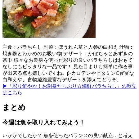
主食：バラちらし 副菜：ほうれん草と人参の白和え 汁物：
焼き麩とわかめのお吸い物 デザート：かぼちゃとあずきの
茶巾 様々なお刺身を使った彩りの良いバラちらしはおもて
なしにもピッタリな一品です！ 見た目よりも簡単に作る事
が出来る点も嬉しいですね。β-カロテンやビタミンC豊富な
白和えや、食物繊維豊富なデザートを添えてどうぞ。
▶「彩り鮮やか！お刺身たっぷり☆海鮮バラちらし」の献立
はこちら
まとめ
今週は魚を取り入れてみよう！
いかがでしたか？ 魚を使ったバランスの良い献立…と考え