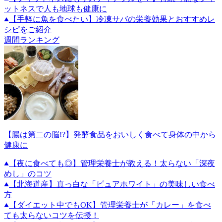
ットネスで人も地球も健康に
【手軽に魚を食べたい】冷凍サバの栄養効果とおすすめレ
シピをご紹介
週間ランキング
【腸は第二の脳!?】発酵食品をおいしく食べて身体の中から
健康に
【夜に食べても◎】管理栄養士が教える！太らない「深夜
めし」のコツ
【北海道産】真っ白な「ピュアホワイト」の美味しい食べ
方
【ダイエット中でもOK】管理栄養士が「カレー」を食べ
ても太らないコツを伝授！