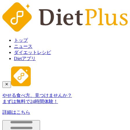
トップ
ニュース
ダイエットレシピ
Dietアプリ
やせる食べ方、見つけませんか？
まずは無料で24時間体験！
詳細はこちら