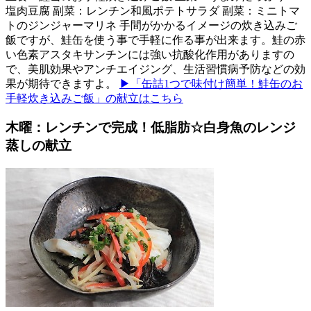
塩肉豆腐 副菜：レンチン和風ポテトサラダ 副菜：ミニトマ
トのジンジャーマリネ 手間がかかるイメージの炊き込みご
飯ですが、鮭缶を使う事で手軽に作る事が出来ます。鮭の赤
い色素アスタキサンチンには強い抗酸化作用がありますの
で、美肌効果やアンチエイジング、生活習慣病予防などの効
果が期待できますよ。
▶「缶詰1つで味付け簡単！鮭缶のお
手軽炊き込みご飯」の献立はこちら
木曜：レンチンで完成！低脂肪☆白身魚のレンジ
蒸しの献立