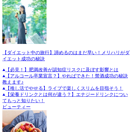
【ダイエット中の旅行】諦めるのはまだ早い！メリハリがダ
イエット成功の秘訣
【必見！】肥満改善が認知症リスクに及ぼす影響とは
【アルコール卒業宣言？】やればできた！禁酒成功の秘訣
教えます♪
【推し活でやせる】ライブで楽しくスリムを目指そう！
【栄養ドリンクとは何が違う？】エナジードリンクについ
てもっと知りたい！
ビューティー