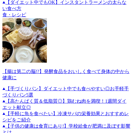
【ダイエット中でもOK】インスタントラーメンの太らな
い食べ方
食・レシピ
【腸は第二の脳!?】発酵食品をおいしく食べて身体の中から
健康に
【手づくりパン】ダイエット中でも食べやすい◎お手軽手
づくりパン5選
【高たんぱく質＆低脂質◎】鶏むね肉を満喫！1週間ダイ
エット献立◎
【手軽に魚を食べたい】冷凍サバの栄養効果とおすすめレ
シピをご紹介
【子供の健康は食育にあり!】学校給食が肥満に及ぼす影響
とは