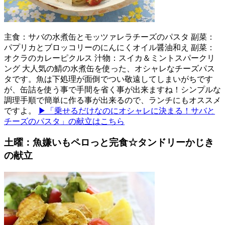
主食：サバの水煮缶とモッツァレラチーズのパスタ 副菜：
パプリカとブロッコリーのにんにくオイル醤油和え 副菜：
オクラのカレーピクルス 汁物：スイカ＆ミントスパークリ
ング 大人気の鯖の水煮缶を使った、オシャレなチーズパス
タです。魚は下処理が面倒でつい敬遠してしまいがちです
が、缶詰を使う事で手間を省く事が出来ますね！シンプルな
調理手順で簡単に作る事が出来るので、ランチにもオススメ
ですよ。
▶「乗せるだけなのにオシャレに決まる！サバと
チーズのパスタ」の献立はこちら
土曜：魚嫌いもペロっと完食☆タンドリーかじき
の献立